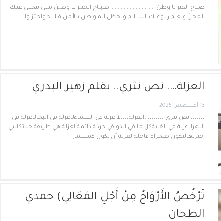
صباح الخير يا وطن .............................. صبــاح الخيــر يـا وطــنْ متـى تنجلـي عنـك
المحنْ ويعــم ربـوعــك الســلام ويحظى المـواطن بالأمنْ فـلا حـواجـتز ولا…
العزلة…. نص نثري.. بقلم زهير البدري
13 أغسطس 2025
،،،،،،، نص نثري ،،،،،،،،،،العزلة،،،،لا عزلة في السماءلاعزلة في البحرلاعزلة في
النهرلاعزلة في الغابةكل ما في الكونفي حركة دائمةالعزلة هي طريقة حياتكالتي
اخترتهالتكون صحراء قاحلةالعزلة أن تكون كمسمار…
تَرْخُصُ الأَرْوَاحُ مِنْ أَجْلِ المَعَالِي) حمدي
الطحان