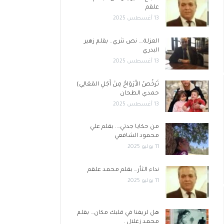
علقم
13 أغسطس 2025
العزلة…. نص نثري.. بقلم زهير
البدري
13 أغسطس 2025
تَرْخُصُ الأَرْوَاحُ مِنْ أَجْلِ المَعَالِي)
حمدي الطحان
13 أغسطس 2025
من حكايا جدتي…. بقلم علي
محمود الشافعي
11 يوليو 2025
نداء الثأر… بقلم محمد علقم
11 يوليو 2025
هل لريفنا في قلبك مكان… بقلم
محمد زغلال .