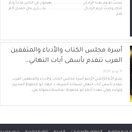
عجبـتُ لقــوم بهـذا الزمــان ............................. ... يهيمون في الناس قدْحاً وذمْ
كذاك وجدتُ كريم الرجــال ...................................... .. يجــــــازى بكل جميــل ألـمْ
يُلام…
أسرة مجلس الكتاب والأدباء والمثقفين
العرب تتقدم بأسمى آيات التهاني…
15 يونيو 2025
بِسْمِ اللَّـهِ الرَّحْمَـٰنِ الرَّحِيمِ أسرة مجلس الكتاب والأدباء والمثقفين العرب
تتقدم بأسمى آيات التهاني لسعادة الشريف د. جهاد ابو محفوظ المحترم
ولولده وولي عهده أحمد ابو محفوظ. بمناسبة حصوله على…
ار فنية وثقافية
الخواطر والومضات
الصحة
ثقافية إعلامية
شعر فصيح