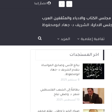
انضمَّ إلينا
ثقافية إعلامية
المزيد
اخر المستجدات
ببالغ الأسى وصادق المواساة
يتقدم الشريف د- جهاد
ابومحفوظ…
8 سبتمبر 2025
بطاقةٌ إلى الشعب الفلسطيني
شعر: د. وصفي تيلخ
13 أغسطس 2025
صباح الخير يا وطن… بقلم محمد