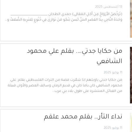
13 أغسطس 2025
(تَرْخُصُ الأَرْوَاحُ مِنْ أَجْلِ المَعَالِي) حمدي الطحان _________________________
وَحْدَهُ النَّاجِي بِذَا العَصْرِ الشَّ لَيْسَ يَنْجُو مَنْ تَوَارَىٰ فِي خُنُوعٍ يَعْتَرِيهِ الضَّعْفُ و…
من حكايا جدتي…. بقلم علي محمود
الشافعي
11 يوليو 2025
من حكايا جدتي ياويلهم اذا شمّرت قصة من التراث الفلسطيني بقلم: علي
محمود الشافعي كان ياما كان في قديمِ الزمان وسالِف العصر والأوان قبيلة
من القبائل المنتشرة على طول بلاد بني عرب…
نداء الثأر… بقلم محمد علقم
11 يوليو 2025