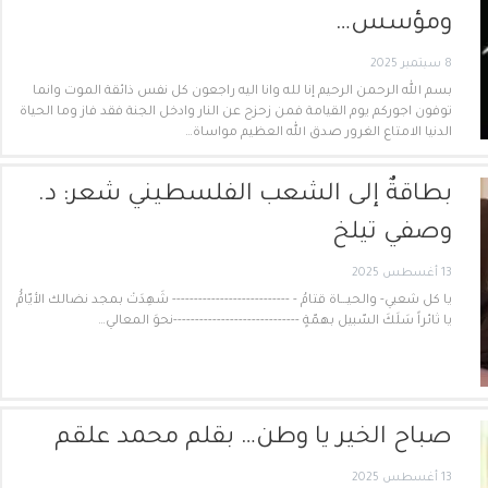
ومؤسس…
8 سبتمبر 2025
بسم الله الرحمن الرحيم إنا لله وانا اليه راجعون كل نفس ذائقة الموت وانما
توفون اجوركم يوم القيامة فمن زحزح عن النار وادخل الجنة فقد فاز وما الحياة
الدنيا الامتاع الغرور صدق الله العظيم مواساة…
بطاقةٌ إلى الشعب الفلسطيني شعر: د.
وصفي تيلخ
13 أغسطس 2025
يا كل شعبي- والحيـــاة قتامُ - --------------------------- شَهِدَتْ بمجد نضالك الأيّامُُ
يا ثائراً سَلَكَ السّبيل بهمّةٍ -----------------------------نحوَ المعالي…
صباح الخير يا وطن… بقلم محمد علقم
13 أغسطس 2025