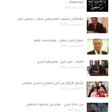
ابومحفوظ…
8 سبتمبر 2025
بطاقةٌ إلى الشعب الفلسطيني شعر: د. وصفي تيلخ
13 أغسطس 2025
صباح الخير يا وطن… بقلم محمد علقم
13 أغسطس 2025
العزلة…. نص نثري.. بقلم زهير البدري
13 أغسطس 2025
تَرْخُصُ الأَرْوَاحُ مِنْ أَجْلِ المَعَالِي) حمدي الطحان
13 أغسطس 2025
من حكايا جدتي…. بقلم علي محمود الشافعي
11 يوليو 2025