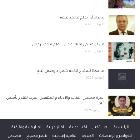
نداء الثأر… بقلم محمد علقم
11 يوليو 2025
هل لريفنا في قلبك مكان… بقلم محمد زغلال .
11 يوليو 2025
ما هكذا تُستباح الذمم شعر: د.وصفي تيلخ
7 يوليو 2025
أسرة مجلس الكتاب والأدباء والمثقفين العرب تتقدم بأسمى
آيات…
15 يونيو 2025
الرئيسية
آخر الأخبار
اخبار دولية
اخبار عربية
اخبار فنية وثقافية
الخواطر والومضات
الصحة
ثقافية إعلامية
شعر فصيح
قصص