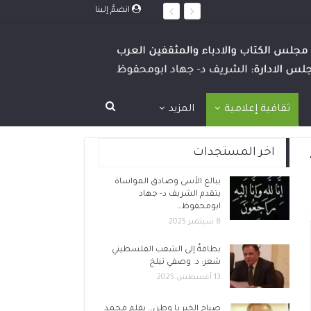
انضمَّ إلينا
ثقافية إعلامية
المزيد
اخر المستجدات
ببالغ الأسى وصادق المواساة
يتقدم الشريف د- جهاد
ابومحفوظ…
8 سبتمبر 2025
بطاقةٌ إلى الشعب الفلسطيني
شعر: د. وصفي تيلخ
13 أغسطس 2025
صباح الخير يا وطن… بقلم محمد