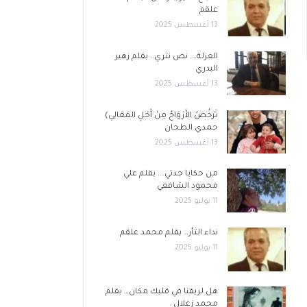
علقم
13 أغسطس 2025
العزلة…. نص نثري.. بقلم زهير
البدري
13 أغسطس 2025
تَرْخُصُ الأَرْوَاحُ مِنْ أَجْلِ المَعَالِي)
حمدي الطحان
13 أغسطس 2025
من حكايا جدتي…. بقلم علي
محمود الشافعي
11 يوليو 2025
نداء الثأر… بقلم محمد علقم
11 يوليو 2025
هل لريفنا في قلبك مكان… بقلم
محمد زغلال .