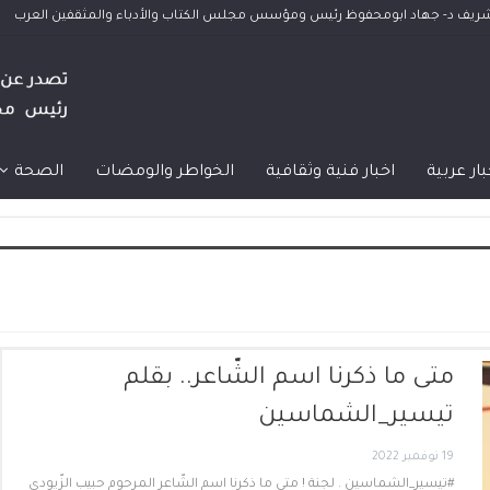
الشريف د- جهاد ابومحفوظ رئيس ومؤسس مجلس الكتاب والأدباء والمثقفين العرب
بار عربية
اخبار فنية وثقافية
الخواطر والومضات
الصحة
متى ما ذكرنا اسم الشّاعر.. بقلم
تيسير_الشماسين
19 نوفمبر 2022
#تيسير_الشماسين . لجنة ! متى ما ذكرنا اسم الشّاعر المرحوم حبيب الزّيودي