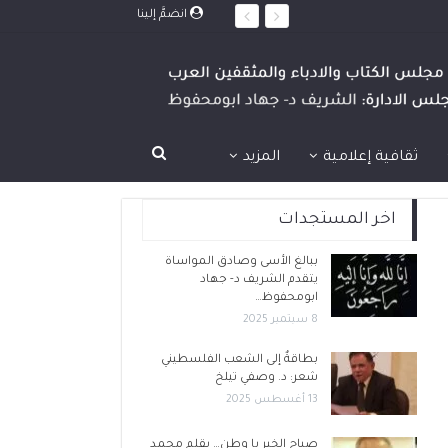
انضمَّ إلينا
ثقافية إعلامية
المزيد
اخر المستجدات
ببالغ الأسى وصادق المواساة
يتقدم الشريف د- جهاد
ابومحفوظ…
8 سبتمبر 2025
بطاقةٌ إلى الشعب الفلسطيني
شعر: د. وصفي تيلخ
13 أغسطس 2025
صباح الخير يا وطن… بقلم محمد