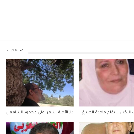
قد يعجبك
ت البخيل…. بقلم ماجدة الصباغ
دار الأحبة…شعر :علي محمود الشافعي