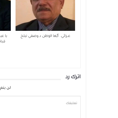
عــزائي.. أيّها الوطن د.وصفي تيلخ
يا عيد
قبان
اترك رد
لن يتم 