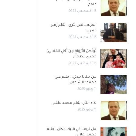
علقم
13 أغسطس 2025
العزلة…. نص نثري.. بقلم زهير
البدري
13 أغسطس 2025
تَرْخُصُ الأَرْوَاحُ مِنْ أَجْلِ المَعَالِي)
حمدي الطحان
13 أغسطس 2025
من حكايا جدتي…. بقلم علي
محمود الشافعي
11 يوليو 2025
نداء الثأر… بقلم محمد علقم
11 يوليو 2025
هل لريفنا في قلبك مكان… بقلم
محمد زغلال .