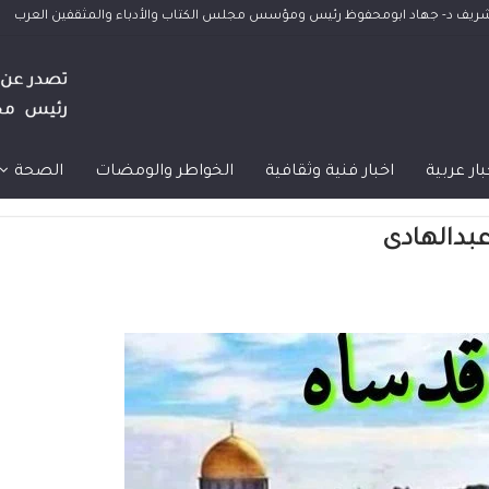
الشريف د- جهاد ابومحفوظ رئيس ومؤسس مجلس الكتاب والأدباء والمثقفين العرب
بار عربية
اخبار فنية وثقافية
الخواطر والومضات
الصحة
عبدالهادى