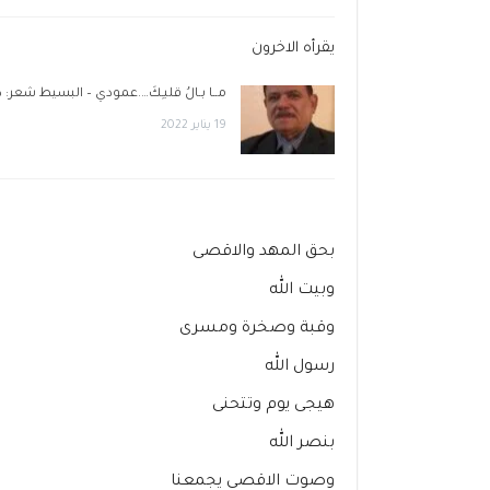
يقرأه الاخرون
مــا بـالُ قلبـِكَ….عمودي – البسيط شعر:
19 يناير 2022
بحق المهد والاقصى
وبيت الله
وقبة وصخرة ومسرى
رسول الله
هيجى يوم وتتحنى
بنصر الله
وصوت الاقصى يجمعنا