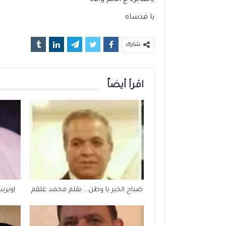
ياصابرة ع الألم والأه
يا قدساه
شارك
اقرأ أيضاً
صباح الخير يا وطن… بقلم محمد علقم
اوبري