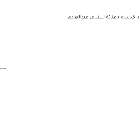
 يا قدساه ) غنائة للشاعر عبدالهادى
……