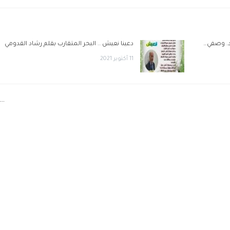
 د. وصفي…
دعينا نعيش .. البحر المتقارب بقلم رشاد القدومي
11 أكتوبر 2021
…