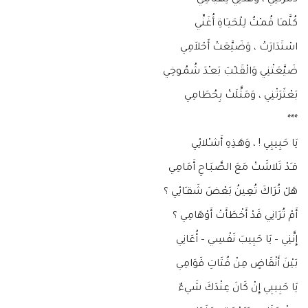
دَمَّرَتْنِي ، وَهَدَّنِي تِهْيَامِي
كُلَّمـَا قُمـْتُ لِلْحَيـَاةِ أُغَنِّي
اسْتَدَارَتْ ، وَضَيَّعَتْ أَحْلاَمِي
ضَيَّعَتْنِي وَالْقَلـْبَ بَعـْدَ شُمُـوخِي
بَعْثَرَتْنِي ، وَمَثَّلَتْ بِحُطَامِي
***
يَا حَبِيبِي ! ، وَهَـذِهِ أَشـْلائِي
قـَدْ تَلاشَتْ مَعَ الصَّبَـاحِ أَمَامِي
هَلْ تُرَاكَ تُعِينُ بَعْضَ شَقـَائِي ؟
أَمْ تُرَانِي قَدْ أَخْطَأَتْ أَوْهَامِي ؟
إِنَّنِي – يَا حَبِيبَ نَفْسِي – أُعَانِي
بَيْنَ أَنْقَاضٍ مِنْ فُتَاتِ قَوَامِي
يَا حَبِيبِي إِنْ كَانَ عِنْدَكَ شَيءٌ