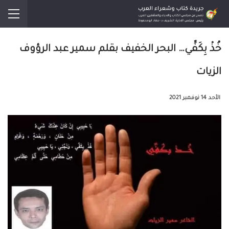
خُذْ بِكَفِّي… البحر الخفيف بقلم سمير عبد الرؤوف
الزيات
الأحد 14 نوفمبر 2021