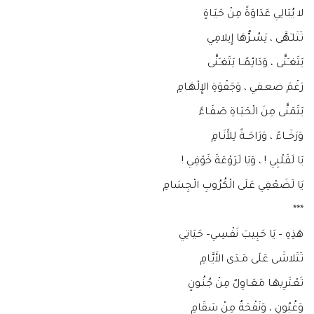
لا يُبَالِي عَدَاوَةً مِنْ حَيَـاةٍ
تَتَلـَهَّى ، يَسُـرُّهَا إِيلامِي
يَتَغـَنَّى ، وَدَائِمًــا يَتَغـَنَّى
رَغْمَ ضعـفي ، وَجَفْوَةِ الإِلْهَـامِ
يَتَمَنَّى مِنَ الْحَيَـاةِ صَفَـاءً
وَرَخَــاءً ، وَرَاحَــةً لِلأَنَـامِ
يَا لَقَلْبِي ! ، وَيَا لَرَوْعَةَ خَوْفِي !
يَا لَضَعْفِي عَلَى الْكُرُوبِ الْجِسَامِ
***
هَذِهِ – يَا حَبِيبَ نَفْسِي– حَيَاتِي
تَتَلاشَى عَلَى مَـدَى الأَيَّـامِ
تَعْتَرِيهَـا مَعَـاوِلٌ مِنْ جُنُـونٍ
وَغُبُونٍ ، وَنَفْحَةٌ مِنْ سَقَامِ