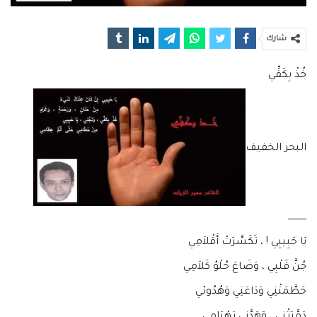
شارك
خُذْ بِكَفِّي
البحر الخفيف
ـــــــــــــ
يَا حَبِيبِي ! ، تَكَسَّرَتْ أَقْلاَمِي
جُنَّ قَلْبِي ، وَضَاعَ حُلْوُ كَلاَمِي
حَطَّمَتْنِي وَدَاعَتِي وَهُدُوئي