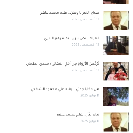
صباح الخير يا وطن… بقلم محمد علقم
13 أغسطس 2025
العزلة…. نص نثري.. بقلم زهير البدري
13 أغسطس 2025
تَرْخُصُ الأَرْوَاحُ مِنْ أَجْلِ المَعَالِي) حمدي الطحان
13 أغسطس 2025
من حكايا جدتي…. بقلم علي محمود الشافعي
11 يوليو 2025
نداء الثأر… بقلم محمد علقم
11 يوليو 2025