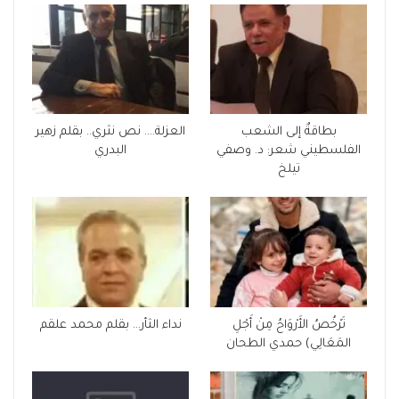
بطاقةٌ إلى الشعب
العزلة…. نص نثري.. بقلم زهير
الفلسطيني شعر: د. وصفي
البدري
تيلخ
تَرْخُصُ الأَرْوَاحُ مِنْ أَجْلِ
نداء الثأر… بقلم محمد علقم
المَعَالِي) حمدي الطحان