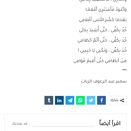
وَدَمَارِي ، فَأَسْتَعِيدُ زِمَامِي
وَأَعُـودُ فَأَشـْتَرِي أَقْلامًـا
بَعْدَمَا كَسَّرَ الأَسَى أَقْلامِي
خُذْ بِكَفِّي ، حَتَّى أُشِيدَ بِنَائِي
خُذْ بِكَفِّي ، حَتَّى أَلُمَّ حُطَامِي
خُذْ بِكَفِّي ، وَنَجِّنِي يَا حَبِيبِي !
مِنْ حُطَامِي حَتَّى أُقِيمَ قَوَامِي
***
سمير عبد الرءوف الزيات
شارك
اقرأ أيضاً
قد يعجبك