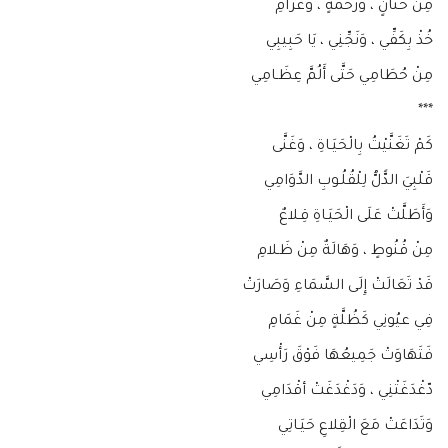
مِنْ حَنَانٍ ، وَرَحْمَةٍ ، وَغَرَامِ
خُذْ بِكَفِّي ، وَنَجِّنِي ، يَا حَبِيبِي
مِنْ حُطَامِي حَتَّى أَلُمَّ عِظَـامِي
***
كَمْ تَغَنَّيْتُ بِالْحَيَـاةِ ، وَغَنَّى
قَلْبِيَ الدًّلُّ لِلْقُلُـوبِ الدَّوَامِي
وَأَطَلَّتْ عَلَى الْحَيَـاةِ قِـلاعٌ
مِنْ قُنُوطٍ ، وَهَالَةٌ مِنْ ظَـلامِ
قَدْ تَعَالَتْ إِلَى السَّمَاءِ وَصَارَتْ
فِي عيُونِي كَظُلَّةٍ مِنْ غَمَامِ
فَتَهَاوَتْ جَمِيعُهَا فَوْقَ رَأْسِي
دّغْدَغَتْنِي ، وَدَغْدَغَتْ أقْدَامِي
وَتَدَاعَتْ مَعَ الْقِلاعِ حَيَـاتِي