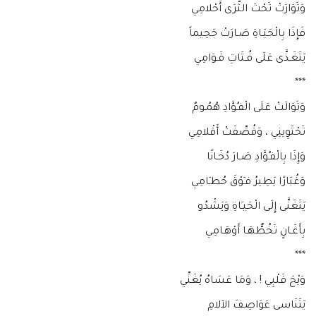
وَتَوَارَتْ تَحْتَ الثَّرَى أَحْلامِي
فَإِذَا بِالْحَيَـاةِ صَـارَتْ جَحِيماً
يَتَغَـذَّى عَلَى فُـتَاتِ قَـوَامِي
***
وَتَوَالَتْ عَلَى الْفـُؤَادِ هُمُـومٌ
تَحْتَوِينِي ، وَقُصِّفَتْ أَقْلامِي
وَإِذَا بِالْفـُؤَادِ صَـارَ دُخَـانًا
وَغُبَارًا يَطِيرُ فـَوْقَ حُطـَامِي
يَتَغَنَّى إِلَى الْحَيـَاةِ وَيَشْدُو
بِأَغَـانٍ تَخُطُّهَـا أَوْهَـامِي
***
وَيْحَ قَلْبِي ! ، وَمَا عَسَاهُ يُغَنِّي
يَتَنَاسى عَوَاصِفَ الآلامِ