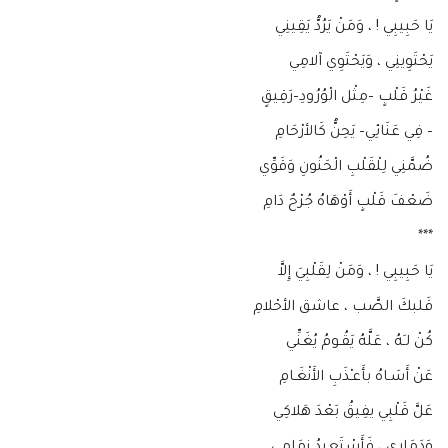
يَا حَبِيبِي ! ، وَمَنْ يَرُدُّ يَقِينِي
يَحْتَوِينِي ، وَيَحْتَوِي آلامِي
غَيْرُ قَلْبٍ –مِثْل الْوُرُودِ–رَقِيقٍ
– فِي عَنَائِي– يَحِنُّ كَالأرْحَامِ
ضُمَّنِي لِلْقَلْبِ الْحَنُونِ وَقَوِّي
ضَعْفَ قَلْبٍ أَوْهَاهُ جُرْحٌ دَامِ
***
يَا حَبِيبِي ! ، وَمَنْ لِقَلْبِيَ إِلاَّ
قَلبكَ الصَّب ، عاشق الأحْلامِ
كُنْ لـَهُ ، عَلَّهُ يَقُـومُ يُغَنِّي
عَنْ أَسَـاهُ بأَعـْذَبِ الأَنْغَـامِ
عَلَّ قَلْبِي يفِيقُ بَعْدَ هَلاكِي