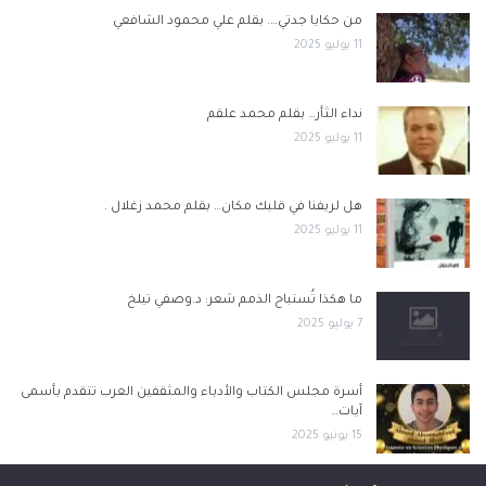
من حكايا جدتي…. بقلم علي محمود الشافعي
11 يوليو 2025
نداء الثأر… بقلم محمد علقم
11 يوليو 2025
هل لريفنا في قلبك مكان… بقلم محمد زغلال .
11 يوليو 2025
ما هكذا تُستباح الذمم شعر: د.وصفي تيلخ
7 يوليو 2025
أسرة مجلس الكتاب والأدباء والمثقفين العرب تتقدم بأسمى
آيات…
15 يونيو 2025