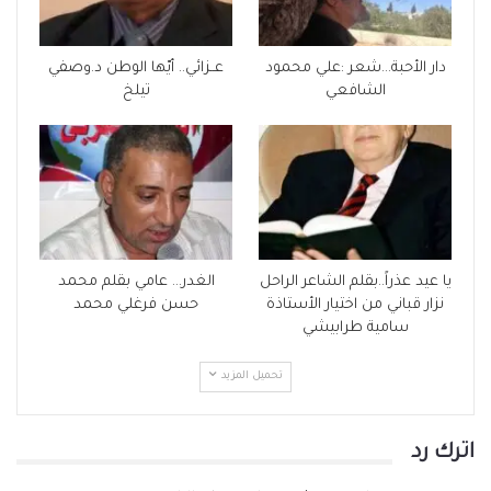
دار الأحبة…شعر :علي محمود
عــزائي.. أيّها الوطن د.وصفي
الشافعي
تيلخ
يا عيد عذراً..بقلم الشاعر الراحل
الغدر… عامي بقلم محمد
نزار قباني من اختيار الأستاذة
حسن فرغلي محمد
سامية طرابيشي
تحميل المزيد
اترك رد