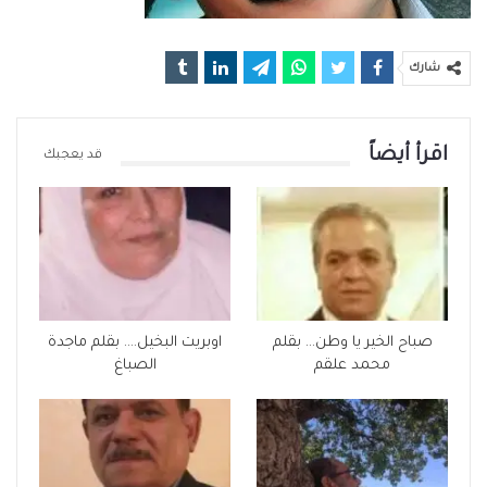
شارك
اقرأ أيضاً
قد يعجبك
صباح الخير يا وطن… بقلم
اوبريت البخيل…. بقلم ماجدة
محمد علقم
الصباغ