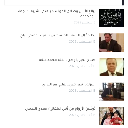
ببالغ الأسى وصادق المواساة يتقدم الشريف د- جهاد
ابومحفوظ…
8 سبتمبر 2025
بطاقةٌ إلى الشعب الفلسطيني شعر: د. وصفي تيلخ
13 أغسطس 2025
صباح الخير يا وطن… بقلم محمد علقم
13 أغسطس 2025
العزلة…. نص نثري.. بقلم زهير البدري
13 أغسطس 2025
تَرْخُصُ الأَرْوَاحُ مِنْ أَجْلِ المَعَالِي) حمدي الطحان
13 أغسطس 2025