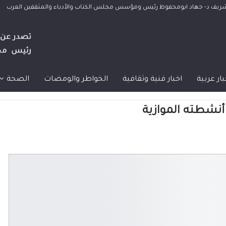
الشريف د- جهاد ابومحفوظ رئيس ومؤسس مجلس الكتاب والأدباء والمثقفين العرب
بار عربية
اخبار فنية وثقافية
الخواطر والومضات
الصحة
 أنشطته الموازية