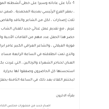
1- دأبا على عاداته وسيرا على خطى أنشطته المو
، بمقر الفرع الرئيسي بمدينة المحمدية ، ضمن ن
ثلاث إصدارات ، لكل من الشاعر والناقد والقاص م
عزيم ، مع تقديم عمل غنائي جديد للفنان الشاب أ
حضر هذا الحفل عدد مهم من القامات الأدبية و
فوزية الفيلالي ، والشاعر العراقي الكبير عامر ابرا
والذي تمت انطلاقته في الساعة الرابعة مساء بتل
العنان لحناجر الشعراء والزجالين ، التي غردت 
استحسنها كل الحاضرون وصفقوا لها بحرارة.
ليختتم اللقاء بعد ذلك في الساعة الثامنة بحف
يقرأه الاخرون
اصدار جديد من منشورات مجلس الكتاب 