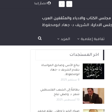
انضمَّ إلينا
ثقافية إعلامية
المزيد
اخر المستجدات
ببالغ الأسى وصادق المواساة
يتقدم الشريف د- جهاد
ابومحفوظ…
8 سبتمبر 2025
بطاقةٌ إلى الشعب الفلسطيني
شعر: د. وصفي تيلخ
13 أغسطس 2025
صباح الخير يا وطن… بقلم محمد