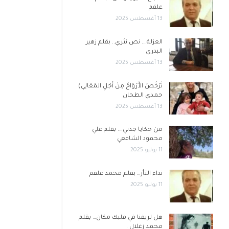
علقم
13 أغسطس 2025
العزلة…. نص نثري.. بقلم زهير
البدري
13 أغسطس 2025
تَرْخُصُ الأَرْوَاحُ مِنْ أَجْلِ المَعَالِي)
حمدي الطحان
13 أغسطس 2025
من حكايا جدتي…. بقلم علي
محمود الشافعي
11 يوليو 2025
نداء الثأر… بقلم محمد علقم
11 يوليو 2025
هل لريفنا في قلبك مكان… بقلم
محمد زغلال .