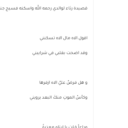
قصيدة رثاء لوالدي رحمه الله واسكنه فسيح جناته في 
اقول الاه مال الاه تسكنني
وقد اضحت بقلبي في شراييني
و هل فرضٌ عليَّ الاه ازفرها
وكأسُ الموتِ منكَ البعد يرويني
وداعاً قلت يا ابتاه معذرةً