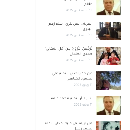
علقم
13 أغسطس 2025
العزلة…. نص نثري.. بقلم زهير
البدري
13 أغسطس 2025
تَرْخُصُ الأَرْوَاحُ مِنْ أَجْلِ المَعَالِي)
حمدي الطحان
13 أغسطس 2025
من حكايا جدتي…. بقلم علي
محمود الشافعي
11 يوليو 2025
نداء الثأر… بقلم محمد علقم
11 يوليو 2025
هل لريفنا في قلبك مكان… بقلم
محمد زغلال .