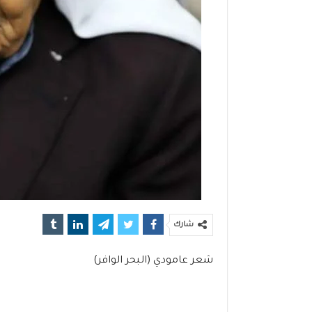
شارك
شعر عامودي (البحر الوافر)