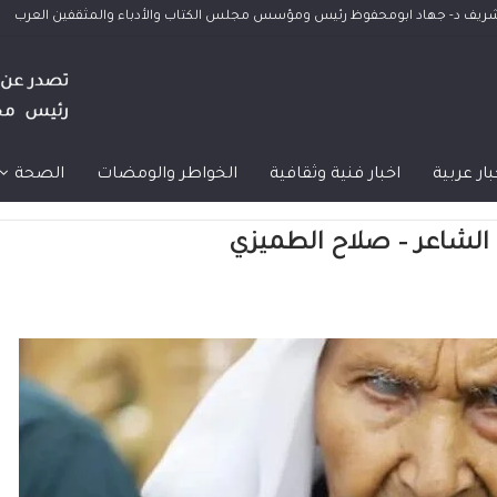
الشريف د- جهاد ابومحفوظ رئيس ومؤسس مجلس الكتاب والأدباء والمثقفين العرب
بار عربية
اخبار فنية وثقافية
الخواطر والومضات
الصحة
 الشاعر – صلاح الطميزي