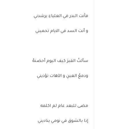
فأنت البدر في العلياءِ يرشدني
و أنت السد في الايام تحميني
سألتُ القبرَ كيف اليوم أحضنهُ
ودمعُ العينِ و الآهات تؤذيني
مضى للبعد عام لم اكلمه
إذا بالشوق في نومي يناديني