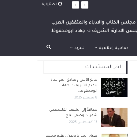
انضمَّ إلينا
ثقافية إعلامية
المزيد
اخر المستجدات
ببالغ الأسى وصادق المواساة
يتقدم الشريف د- جهاد
ابومحفوظ…
8 سبتمبر 2025
بطاقةٌ إلى الشعب الفلسطيني
شعر: د. وصفي تيلخ
13 أغسطس 2025
صباح الخير يا وطن… بقلم محمد