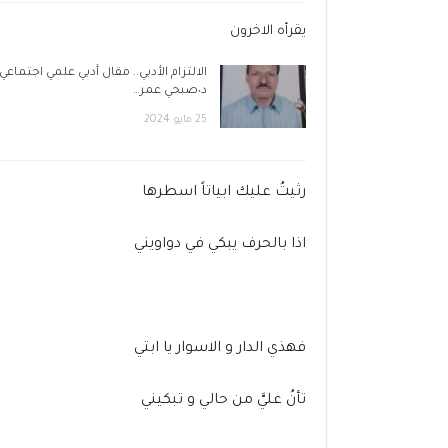
يقرأه الاخرون
الالتزام الأدبي.. مقال أدبي علمي اجتماعي
د٠صبحي عمر…
25 مايو 2024
رثيتُ عليك ابياتاً اسطرها
اذا بالحرف يبكي في دواويني
فهذي الدار و الاسوار يا ابتي
تأنُ عليَّ من حالي و تبكيني