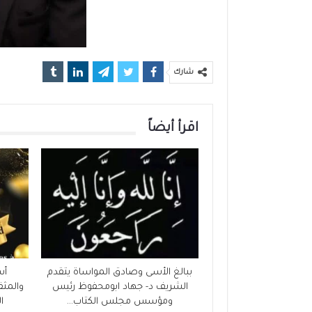
شارك
اقرأ أيضاً
ببالغ الأسى وصادق المواساة يتقدم
أس
الشريف د- جهاد ابومحفوظ رئيس
والمثق
ومؤسس مجلس الكتاب…
ا