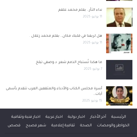
نداء الثأر… بقلم محمد علقم
11 يوليو 2025
هل لريفنا في قلبك مكان… بقلم محمد زغلال .
11 يوليو 2025
ما هكذا تُستباح الذمم شعر: د.وصفي تيلخ
7 يوليو 2025
أسرة مجلس الكتاب والأدباء والمثقفين العرب تتقدم بأسمى
آيات…
15 يونيو 2025
الرئيسية
آخر الأخبار
اخبار دولية
اخبار عربية
اخبار فنية وثقافية
الخواطر والومضات
الصحة
ثقافية إعلامية
شعر فصيح
قصص