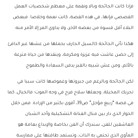
فإذا كانت الجائحة وبالا ونقمة على معظم شخصيات العمل
القصصي فإنها، في هذه القصة، كانت نعمة وخلاصا. فبعض
البلاء أقل قسوة من بعضه الآخر، ولا يداوي المر إلا الأمر منه.
هكذا تأتي الجائحة كالسيل الجارف يحملها من عشها غير الدافئ
إلى حضن عاشت فيه عزيزة ومكرمة، وينقذها من حياة مترعة
بالألم، ومن عش شبيه بالقبر يدفن السعادة والطموح.
لكن الجائحة وبالرغم من جبروتها وغموضها كانت سببا في
تحريك المخيلة، وجعلها سلاح فرح في وجه الموت؛ فالخيال، كما
في قصة “ربيع مؤجل” ص39، أقوى بكثير من الإرادة. فمن خلال
الحوار الذي دار بين منال الفنانة التشكيلية وأحد الشبان
العاشقين للفن، سندرك أن الفن بخاصة والإبداع بعامة هو
المأوى الذي تحتمي به الذات، وتستمد طاقتها على ممارسة