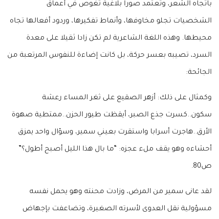
باتجاه الشعر، وتعتمد صورا بلاغية تغوص في أعماق
الشخصيات تجلو مخاوفها، وأنماط تفكيرها، وردود أفعالها تجاه
محيطها. وهذه اللغة الشاعرية لم تكن زادا ثقيلا على معدة
السرد، تصيبه بعسر حركة، بل كانت إضاءة للنفوس المرتعبة من
الجائحة:
وكمثال على ذلك: أزهر الصقيع على ثغر المساء رعشة
سكون..كسرت جذع الصبر، أيقظت طيور الحزن..ممتطية صهوة
الأرق..هاجرت أسرابا واستقرت بعيني سمير، وسؤال واحد يمزق
أحشاءه وهو يقف ملء عجزه: “ما بال هذا الليل أصبح أطول؟”
ص80.
لقد عانى سمير من المرض، وزادت محنته وهو يحمل نفسه
مسؤولية نقل العدوى لأسرته الصغيرة، وتضاعفت بإجهاض