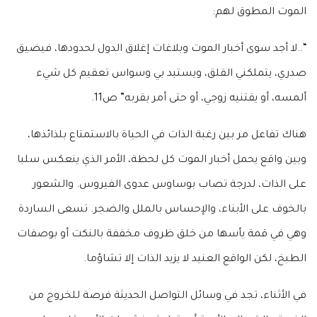
الموت المطوق لهم:
“..لا أجد سوى أخبار الموت وبلاغات إغلاق الدول لحدودها، فيضيق
صدري، يتملكني القلق، ويستبد بي وسواس تعقيم كل شيء
ألمسه، أو يقتنيه زوجي، أو حتى أمر بقربه” ص11.
هناك تفاعل مر بين رغبة الذات في الحياة بالاستمتاع بلذائذها،
وبين واقع يحمل أخبار الموت كل لحظة، الأمر الذي ينعكس سلبا
على الذات، لدرجة تصاب بوساوس عدوى الفيروس. والشعور
بالخوف على الأبناء، والإحساس بالملل والضجر. تسعى الساردة
وهي في قمة يأسها من خلق ظروف مخففة بالنكت أو بوصفات
الطبخ، لكن الواقع العنيد لا يزيد الذات إلا تشاؤما.
في الأثناء، تجد في وسائل التواصل الحديثة فرصة للخروج من