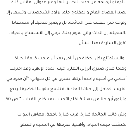
بناءه أو ترميمه من جديد، ليصير أليفا وغير عدواني. مقابل ذلك
يصير الفضاء العام والمفتوح حلما يراود الشخصيات وتسعى إلى
ولوجه حتى تتغلب على الجائحة، بل ويصير متخيلا أو مستعادا
بالمخيلة. إن الذات وهي تقوم بذلك ترمي إلى الاستمتاع بالحياة،
تقول الساردة بهذا الشأن:
..والاستمتاع بكل لحظة من أيامي بعد أن عرفت قيمة الحياة.
وكلما ضاق صدري أنر إلى الأعلى، حيث المدد الإلهي، وقد اختزلت
أحلامي في أمنية واحدة أتركها تشرق في كل دعواتي: “أن نعود في
القريب العاجل إلى حياتنا العادية، فتتسع حقولنا لخضرة الربيع،
وترتوي أرواحنا من دهشة لقاء الأحباب بعد ظمإ الغياب..” ص 50.
ولئن كانت الجائحة ضارة، فرب ضارة نافعة، فهاهي الذوات
تكتشف قيمة الحياة، وأهمية صرفها في المحبة والتعلق