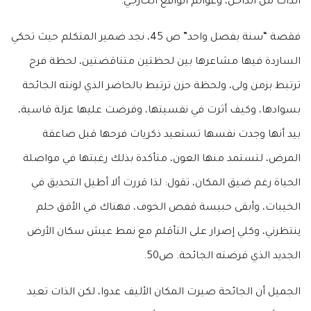
الذات من الداخل، وعوالم الواقع الخارجي.
فقصة “سنة بفصل واحد” ص 45، نجد ضمير المتكلم حيث تحكي
الساردة فيها مشاعرها بين لحظتين متناقضتين، لحظة فرح
ترتبط بزمن ولى، ولحظة حزن ترتبط بالحاضر الذي لونته الجائحة
بسوادها، وكيف أثرت في نفسيتها، وفرضت عليها عزلة قاسية،
بيد أنها وجدت نفسها تستعيد ذكريات فرحها قبل صاعقة
المرض، لتستمد منها العون، متأكدة بذلك رغبتها في مواصلة
الحياة رغم ضيق المكان، تقول: لذا قررت ألا أطيل التحديق في
الخيبات، وأبقى حبيسة قفص الخوف، فهناك في الأفق حلم
ينتظرني، وكلي إصرار على التأقلم مع نمط عيش سكان الأرض
الجديد الذي فرضته الجائحة. ص50.
الجميل أن الجائحة صيرت المكان الأليف عدوا، لكن الذات تعيد