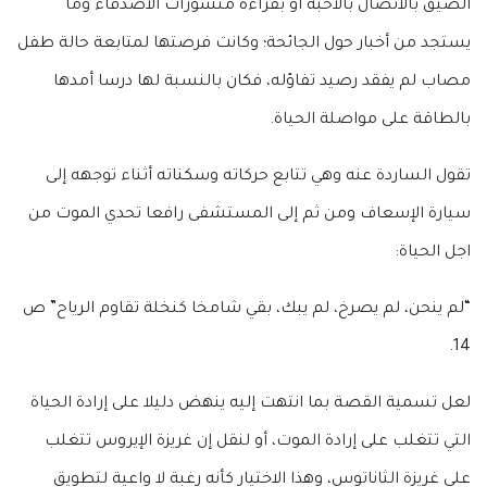
الضيق بالاتصال بالأحبة أو بقراءة منشورات الأصدقاء وما
يستجد من أخبار حول الجائحة؛ وكانت فرصتها لمتابعة حالة طفل
مصاب لم يفقد رصيد تفاؤله، فكان بالنسبة لها درسا أمدها
بالطاقة على مواصلة الحياة.
تقول الساردة عنه وهي تتابع حركاته وسكناته أثناء توجهه إلى
سيارة الإسعاف ومن ثم إلى المستشفى رافعا تحدي الموت من
اجل الحياة:
“لم ينحن، لم يصرخ، لم يبك، بقي شامخا كنخلة تقاوم الرياح” ص
14.
لعل تسمية القصة بما انتهت إليه ينهض دليلا على إرادة الحياة
التي تتغلب على إرادة الموت، أو لنقل إن غريزة الإيروس تتغلب
على غريزة الثاناتوس، وهذا الاختيار كأنه رغبة لا واعية لتطويق