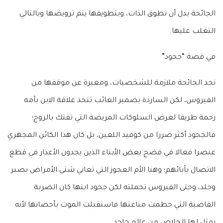
الجائحة بدل أن تطوق الذات، وبتطويقها يتم ترويضها وبالتالي
التغلب عليها.
في قصة “جحود”
نجد الجائحة ملازمة للشخصيات، ومعبرة عن موقفها من
الفيروس، لكن الساردة بضمير الغائب تتخذ علاقة الابن بأمه
رحمة طريقا لعرض السلوكات المريضة التي تفتك بالروح؛
فالجحود أكثر ضررا من كوفيد اللعين، بل كان هذا الكائن المجهري
عنصرا فعالا في فضح بعض الأبناء الذين يجدون الأعذار في قطع
الاتصال بآبائهم؛ وهنا الأم العجوز التي تعاني شتى الأمراض بصبر
وجلد، وحتى الفيروس تحملته لكن جحود ابنها كان الضربة
القاضية التي حطمت مناعتها فاستقبلت الموت بأحضانها لأنه
يمثل لها الخلاص من عالم جاحد.