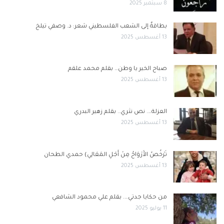
8 سبتمبر 2025
بطاقةٌ إلى الشعب الفلسطيني شعر: د. وصفي تيلخ
13 أغسطس 2025
صباح الخير يا وطن… بقلم محمد علقم
13 أغسطس 2025
العزلة…. نص نثري.. بقلم زهير البدري
13 أغسطس 2025
تَرْخُصُ الأَرْوَاحُ مِنْ أَجْلِ المَعَالِي) حمدي الطحان
13 أغسطس 2025
من حكايا جدتي…. بقلم علي محمود الشافعي
11 يوليو 2025