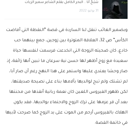
شَبَـحٌ أَنَا .. البحر الكامل بقلم الشاعر سمير الزيات
31 يوليو 2022
وبضمير الغائب تنقل لنا الساردة في قصة “النقطة التي أفاضت
الكأس” ص 32، العلاقة المتوترة بين زوجين، جمع بينهما حب
خادع، كان ضحيته الزوجة التي انخدعت فرسمت لنفسها حياة
سعيدة مع زوج أظهر لها حسن نية سرعان ما تبين أنها زائفة، إذ
صار وحشا يعتدي عليها واستمر على هذا النهج رغم أن صار أبا،
لم تشتك ولم تبح لوالديها بآلامها بناء على نصيحة صديقتها،
لكن ظهور الفيروس اللعين كان نعمة ربانية أنقذها من محنتها
بعد أن قر عزمها على ترك الزوج والاحتماء بوالديها، فقد يكون
الهلاك بالفيروس أرحم من الموت على يد الزوج كما صرحت لأبيها
في خاتمة القصة.