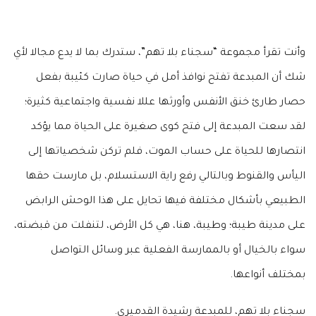
وأنت تقرأ مجموعة “سجناء بلا تهم”، ستدرك بما لا يدع مجالا لأي
شك أن المبدعة تفتح نوافذ أمل في حياة صارت كئيبة بفعل
حصار طارئ خنق الأنفس وأورثها عللا نفسية واجتماعية كثيرة؛
لقد سعت المبدعة إلى فتح كوى صغيرة على الحياة مما يؤكد
انتصارها للحياة على حساب الموت، فلم تركن شخصياتها إلى
اليأس والقنوط وبالتالي رفع راية الاستسلام، بل مارست حقها
الطبيعي بأشكال مختلفة فيها تحايل على هذا الوحش الرابض
على مدينة طيبة؛ وطيبة، هنا، هي كل الأرض، لتنفلت من قبضته،
سواء بالخيال أو بالممارسة الفعلية عبر وسائل التواصل
بمختلف أنواعها.
سجناء بلا تهم، للمبدعة رشيدة القدميري.