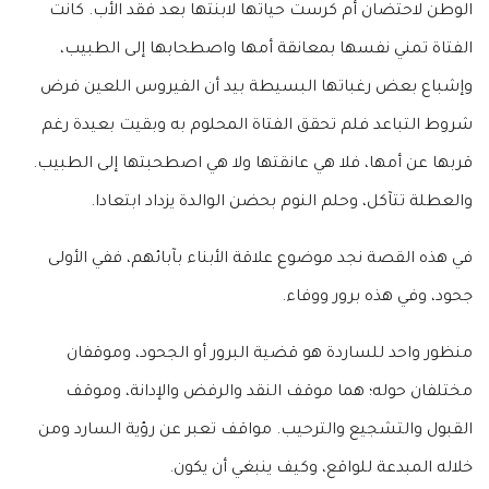
الوطن لاحتضان أم كرست حياتها لابنتها بعد فقد الأب. كانت
الفتاة تمني نفسها بمعانقة أمها واصطحابها إلى الطبيب،
وإشباع بعض رغباتها البسيطة بيد أن الفيروس اللعين فرض
شروط التباعد فلم تحقق الفتاة المحلوم به وبقيت بعيدة رغم
قربها عن أمها، فلا هي عانقتها ولا هي اصطحبتها إلى الطبيب.
والعطلة تتآكل، وحلم النوم بحضن الوالدة يزداد ابتعادا.
في هذه القصة نجد موضوع علاقة الأبناء بآبائهم، ففي الأولى
جحود، وفي هذه برور ووفاء.
منظور واحد للساردة هو قضية البرور أو الجحود، وموقفان
مختلفان حوله؛ هما موقف النقد والرفض والإدانة، وموقف
القبول والتشجيع والترحيب. مواقف تعبر عن رؤية السارد ومن
خلاله المبدعة للواقع، وكيف ينبغي أن يكون.