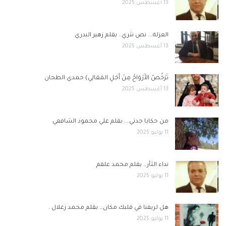
13 أغسطس 2025
العزلة…. نص نثري.. بقلم زهير البدري
13 أغسطس 2025
تَرْخُصُ الأَرْوَاحُ مِنْ أَجْلِ المَعَالِي) حمدي الطحان
13 أغسطس 2025
من حكايا جدتي…. بقلم علي محمود الشافعي
11 يوليو 2025
نداء الثأر… بقلم محمد علقم
11 يوليو 2025
هل لريفنا في قلبك مكان… بقلم محمد زغلال .
11 يوليو 2025