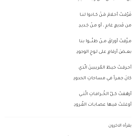
فَرّقـتْ أحـلامَ مَـنْ كــادوا لنــا
من قَديمٍ غابرٍ ، أو مـنْ جَـديـدِ
مـزّقتْ أوراقَ مــنْ ظنّــــوا بنـا
بعــضَ أرقامٍ على لـوحِ الوجودِ
أحـرقـتْ خيـطَ المُريبيـنَ الّذي
كانَ جمـراً في مساحاتِ الحدودِ
أزهَـقتْ كــلّ الخُــرافـاتِ الّتــي
أوغلـتْ فيـها عصـابـات القُـرودِ
يقرأه الاخرون