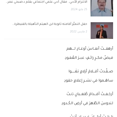
الالتزام الأدبي.. مقال أدبي علمي اجتماعي بقلم د٠صبحي عمر…
25 مايو 2024
حفل التميُّز أقامته ثانوية ابن الهيثم التأهيلة بالقنيطرة…
2 مارس 2022
أرهقـــتْ أنفــاسَ أوغــادٍ لــــهم
فيضُ مكــرٍ زائـفٍ عبــرَ العُقـودِ
صــفّـدتْ أقـــلامَ أزلامٍ بَغَــــــوا
ساهَــموا في نشــرِ إعلامٍ حقودِ
أرجَـفــتْ أقـــدامَ طُغــيانٍ دَنـتْ
لتدوسَ الطّهرَ في أرضِ الجُـدودِ