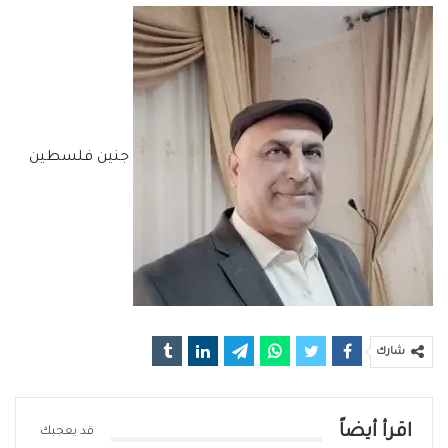
جنين فلسطين
شارك
اقرأ أيضاً
قد يعجبك