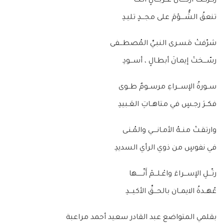
زلــزلــتْ أركــــانَ غــربـــانٍ أتـتْ
تنعقُ الشُّــــؤمَ على مجـــدٍ تليـدِ
شرّفتْ مَسـرى النبـيِّ المُصطـــفى
رسّـــختْ إيمـانَ أبطـالٍ ، أســـودِ
ســورةُ الإســـراءِ مرســومٌ طــوى
فكــرَ رجـسٍ في متاهــاتِ العَـبيدِ
وارتقـتْ منــهُ الأمـانــــي والمُـنـى
في نفوسٍ من ذوي الرأي السديدِ
رتّـــلِ الإســـراءَ واعْـلـــمْ أَنّــــــها
عُهــدةُ الايمــان بالحـــقِّ الأكيـــدِ
بقلمي المتواضع عبد القادر سعيد أحمد مراعبة