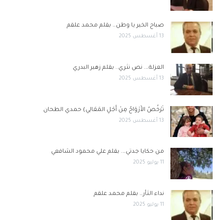
صباح الخير يا وطن… بقلم محمد علقم
13 أغسطس 2025
العزلة…. نص نثري.. بقلم زهير البدري
13 أغسطس 2025
تَرْخُصُ الأَرْوَاحُ مِنْ أَجْلِ المَعَالِي) حمدي الطحان
13 أغسطس 2025
من حكايا جدتي…. بقلم علي محمود الشافعي
11 يوليو 2025
نداء الثأر… بقلم محمد علقم
11 يوليو 2025