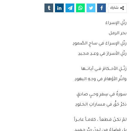
شارك
رتّلِ الإسراءَ
بحر الرمل
رتّلِ الإسراءَ في ساحِ الصّمودِ
رتّلِ الأسرارَ في وعــدِ مجـيدِ
رَتّـــلِ الأحـــكامَ فــي آيـاتـــها
وانثُرِ الأوْهامَ في وجـهِ اليهودِ
سورةٌ في سِفرِ وحــيٍ صادقٍ
ذكرُ حَقٍّ في مساراتِ الخـلودِ
لمْ تكـنْ قـطعاً ، كلامــاً عابــراً
بل قضاءً من لـدنْ ربٍّ حـميـدِ