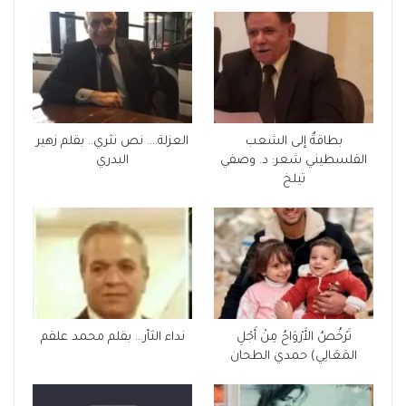
بطاقةٌ إلى الشعب
العزلة…. نص نثري.. بقلم زهير
الفلسطيني شعر: د. وصفي
البدري
تيلخ
تَرْخُصُ الأَرْوَاحُ مِنْ أَجْلِ
نداء الثأر… بقلم محمد علقم
المَعَالِي) حمدي الطحان