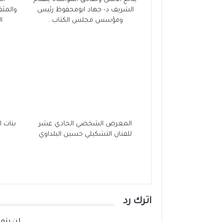
الشريف د- جهاد ابومحفوظ رئيس
والمثق
ومؤسس مجلس الكتاب…
ا
المعرض الشخصي الحادي عشر
بنات 
للفنان التشكيلي حسين البلداوي
اترك رد
لن يتم 