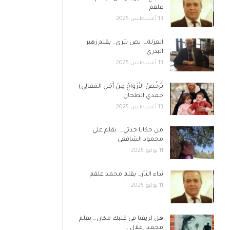
علقم
13 أغسطس 2025
العزلة…. نص نثري.. بقلم زهير
البدري
13 أغسطس 2025
تَرْخُصُ الأَرْوَاحُ مِنْ أَجْلِ المَعَالِي)
حمدي الطحان
13 أغسطس 2025
من حكايا جدتي…. بقلم علي
محمود الشافعي
11 يوليو 2025
نداء الثأر… بقلم محمد علقم
11 يوليو 2025
هل لريفنا في قلبك مكان… بقلم
محمد زغلال .