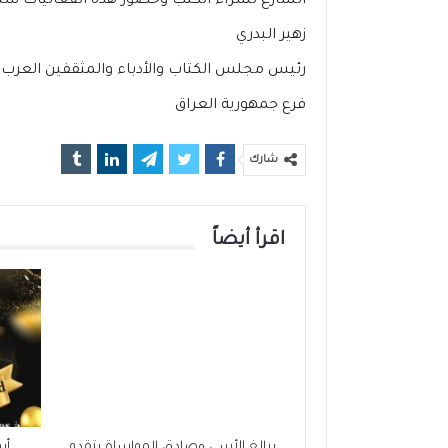
الشارع لشراء الكتب وحضور هذه الفعاليات ستبقى 
زهير البدري
رئيس مجلس الكتاب والأدباء والمثقفين العرب
فرع جمهورية العراق
شارك
اقرأ أيضاً
ببالغ الأسى وصادق المواساة يتقدم
أس