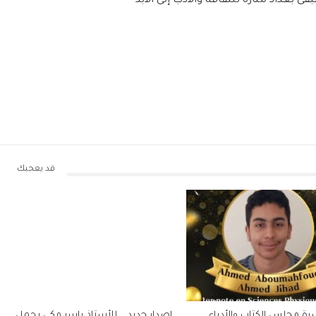
بغداد منارة للثقافة والأدب إلى الابد
قد يعجبك
رة مجلس الكتاب والأدباء
اصدار جديد .. للأستاذ ياسر مكي يحمل