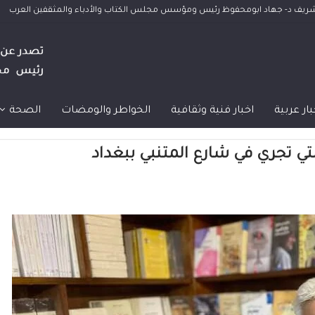
الشريف د- جهاد ابومحفوظ رئيس ومؤسس مجلس الكتاب والأدباء والمثقفين العرب
بار عربية
اخبار فنية وثقافية
الخواطر والومضات
الصحة
تي تجري في شارع المتنبي ببغداد