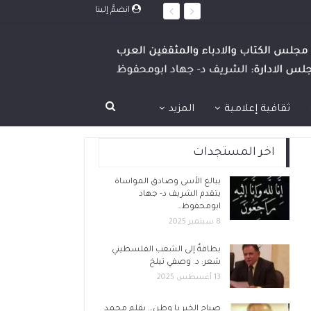
انضمَّ إلينا
ثقافية إعلامية
المزيد
اخر المستجدات
ببالغ الأسى وصادق المواساة
يتقدم الشريف د- جهاد
ابومحفوظ…
8 سبتمبر 2025
بطاقةٌ إلى الشعب الفلسطيني
شعر: د. وصفي تيلخ
13 أغسطس 2025
صباح الخير يا وطن… بقلم محمد