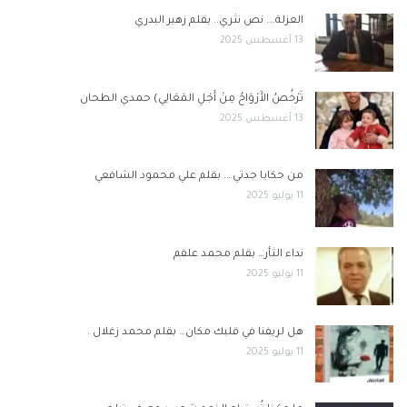
العزلة…. نص نثري.. بقلم زهير البدري
13 أغسطس 2025
تَرْخُصُ الأَرْوَاحُ مِنْ أَجْلِ المَعَالِي) حمدي الطحان
13 أغسطس 2025
من حكايا جدتي…. بقلم علي محمود الشافعي
11 يوليو 2025
نداء الثأر… بقلم محمد علقم
11 يوليو 2025
هل لريفنا في قلبك مكان… بقلم محمد زغلال .
11 يوليو 2025