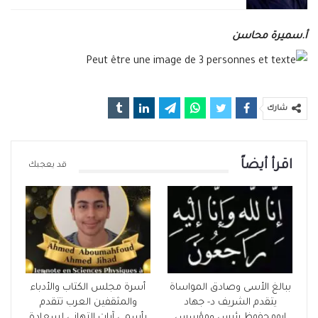
أ.سميرة محاسن
شارك
اقرأ أيضاً
قد يعجبك
ببالغ الأسى وصادق المواساة
أسرة مجلس الكتاب والأدباء
يتقدم الشريف د- جهاد
والمثقفين العرب تتقدم
ابومحفوظ رئيس ومؤسس
بأسمى آيات التهاني لسعادة