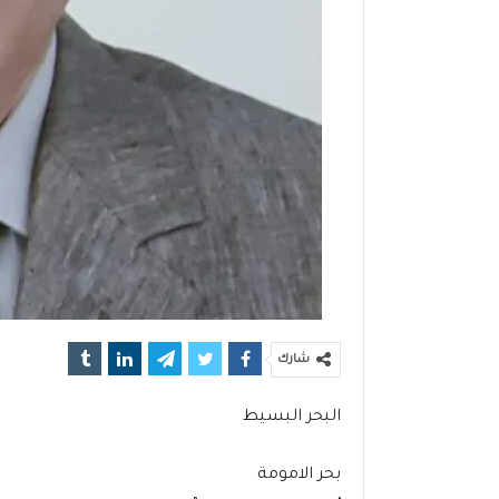
شارك
البحر البسيط
بحر الامومة