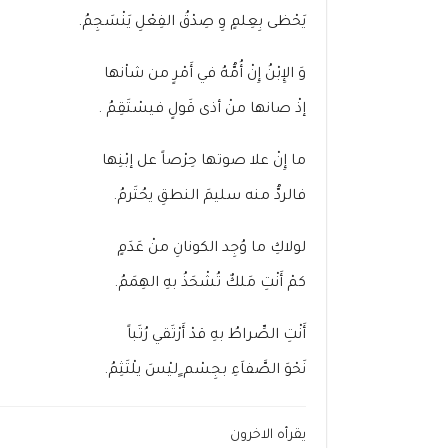
يَحْظى بِعِلمٍ وِ صِدْقُ الفِعْلِ يَنْسَجِمُ.
وَ الإِبْنُ إِنْ أُمُّهُ في أَمْرٍ من شاْنها
إذْ صانها منْ أذى قَولٍ فيسْتَقِمُ .
ما إِنْ علا صوتها حِرْصاً عل إبْنِها
فالردُّ منه سليمَ النطقِ يحُتَرمُ.
لولاكِ ما وُجِد الكونانِ منْ عَدَمٍ
كمْ أَنْتِ مَلكٌ تُشْحَذُ بهِ الهِمَمُ.
أَنْتِ الصِّراطُ بهِ قدْ أَرْتَقي رُتَباً
نَحْوَ الصَّفاَءِ بجِسْم ٍليْسَ يلْتَثِمُ.
يقرأه الاخرون