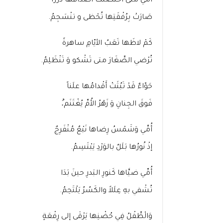
أُمِّي متى احَتضَنَتْ أصْدافُها دُرَراً
صَارَتْ بِرُفْقَتِها تُحْظى و تنْسَجِمُ.
كَمْ لاظَها تَعَبُ الأيّامِ ساهرةً
تُرْضي الصِّغَارَ متى تَشْكو وَ تَنْظَلِمُ.
حَوّاءٌ قَدْ تَبُثَتْ أَقْدامُها علَناً
فَوقَ الجِنانِ وَ زَهْرُ الأُمِّ يُغْتَنَم.ُ
أُمِّي وَشَمْسُ رِضاها نَبْعٌ مُنْفَرِجٌ
إذْ نُورُها بَلَلٌ بالوَرْدِ يَبْتَسِمُ.
أُمِّي ضيَّاها كَنورِ البَدرِ حينَ بَدَا
تُشْفي بهِ عِلَلاً والكَسُرُ يَلْتَحِمُ.
وَالْطِّفْلُ فِي حُضْنِها يَرْقَى إلى رِفْعَةٍ