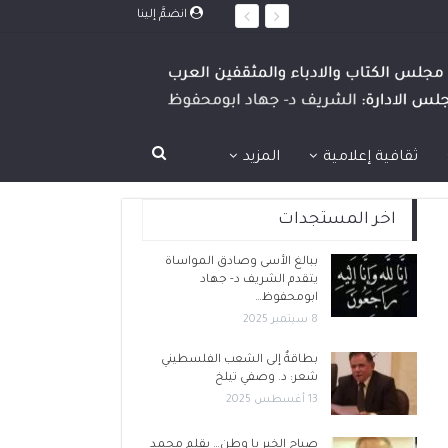
انضمَّ إلينا
ثقافية إعلامية
المزيد
اخر المستجدات
ببالغ الأسى وصادق المواساة
يتقدم الشريف د- جهاد
ابومحفوظ…
8 سبتمبر 2025
بطاقةٌ إلى الشعب الفلسطيني
شعر: د. وصفي تيلخ
13 أغسطس 2025
صباح الخير يا وطن… بقلم محمد