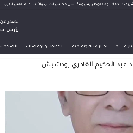
الشريف د- جهاد ابومحفوظ رئيس ومؤسس مجلس الكتاب والأدباء والمثقفين العرب
بار عربية
اخبار فنية وثقافية
الخواطر والومضات
الصحة
م ذ.عبد الحكيم القادري بودشيش