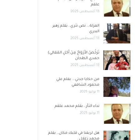
علقم
13 أغسطس 2025
العزلة…. نص نثري.. بقلم زهير
البدري
13 أغسطس 2025
تَرْخُصُ الأَرْوَاحُ مِنْ أَجْلِ المَعَالِي)
حمدي الطحان
13 أغسطس 2025
من حكايا جدتي…. بقلم علي
محمود الشافعي
11 يوليو 2025
نداء الثأر… بقلم محمد علقم
11 يوليو 2025
هل لريفنا في قلبك مكان… بقلم
محمد زغلال .