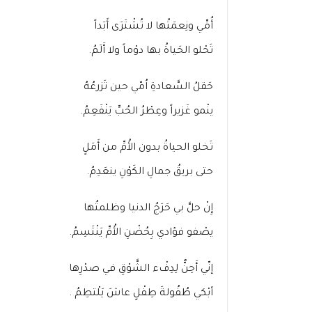
أُمِّي ونِعمَتُها لا تُشْتَرَى أَبَداً
تَحْلو الحَياةُ بها دوْماً ولا أَلَمُ.
حَقلُ السَّعادةِ اُمّي حين تَزرعُهُ
ينْمو غَزيراً وعِطْرُ الحُبِّ يَنْفَعِمُ.
تَخلو الحياةُ بدون الأُمِّ من أَمَلٍ
حتى بريقُ جمالِ الكَوْنِ ينعَدِمُ.
إِنْ حلَّ بي حَرَجُ الدنيا وظلمتُها
يصْفو فؤادي بِحُضْنِ الأُمِّ يَنْتَسِمُ.
إنّي أَحِنُّ لِدِفْء الشَّوْقِ في صدْرِها
أبْكي طُفُولةَ طِفْلٍ عاشَ يَلْتطِمُ .