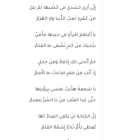
إِنّي أَرى جَسَدي في حُضْنِها لمْ ينلْ
منْ عُمْرِهِ تَعبُ الدُّنيا ولا الهَرَمُ.
يا أَعْظَمَ امْرأَةٍ في جيدها مأْمَنٌ
ينْجيكَ منْ كَدَرٍ تَشْقى به القدَمُ.
كمْ أَنْحني لكِ إجْلالاً وَمِنْ خجلٍ
إِذْ أَنْتِ مِنْ قمَرٍ ضاءتْ بهِ الأُممُ.
يا شمعةً هذّبَتْ نفسي بِرؤْيتِها
حتَّى غَدا القَلْب مِنْ ذا الشَرِّ يَنعدِمُ.
إنَّ الكِتابةَ لنْ يَكفي المِدادُ لَها
يُعطي لِأُمٍّ ثَناءٌ إِسْمُهُ القَلَمُ.