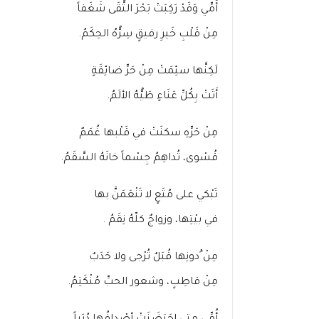
أُمِّي وَقَدْ رَكِبَتْ بَحْرَ التُّقَى شَغَفاً
مِنْ قَلْبِ خَيرِ رفيقٍ سِرُّهُ الحِكَمُ.
لَكِنَّها سئِمَتْ مِنْ حَرِّ ضائِقَةٍ
أَتَتْ بِكُلِّ عَنَاءٍ طَيُّهُ الألَمُ.
مِنْ حَرِّهِ سكنَتْ في قَلْبها غُمَمٌ
قُسْوى، تُداهِمُ جِسْماً خانَهُ السَّقَمُ.
تَبْكي على مُتَعٍ لا تَنْعَمَنَّ بها
في بيْتِها، وزواجٌ كلّهُ نِقَمُ .
مِنْ ُدونِها قُبَلٌ تُرْجى ولا حَدَبٌ
مِنْ قاطِبٍ، وشعور الحبِّ مُنْكَتِمُ.