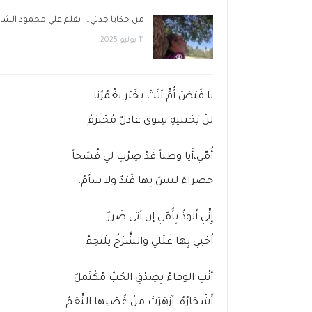
من حكايا جدتي…. بقلم علي محمود الشا
11 يوليو 2025
يا فَيْضَ أُمٍّ اَتَتْ بِخَيْرِ يغْمُرُنا
لنْ يَجْتَبيهِ سِوى عادلٌ مُحْتَرَمُ.
أُمّي،أَيا وطناً قَدْ صِرْتِ لي فُسَحاً
خضراءَ ليسَ بِها قَيْدٌ ولا سأَمُ.
إِنِّي أَلوذُ بِأُمّي إن أتى ضَررٌ
اُحْيي بٍها غَلَلي والشَّرْخُ يلْتَحِمُ.
أنْتِ الوفاءُ بِصِدْقِ الحُبِّ مُكْتَملٌ
أَشْجَارُهُ، أزْهَرَتْ منْ غُصْنِها النِّعَمُ.