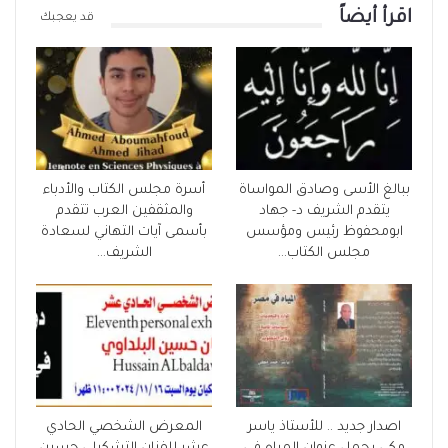
اقرأ أيضاً
قد يعجبك
ببالغ الأسى وصادق المواساة
أسرة مجلس الكتاب والأدباء
يتقدم الشريف د- جهاد
والمثقفين العرب تتقدم
ابومحفوظ رئيس ومؤسس
بأسمى آيات التهاني لسعادة
مجلس الكتاب…
الشريف…
اصدار جديد .. للأستاذ ياسر
المعرض الشخصي الحادي