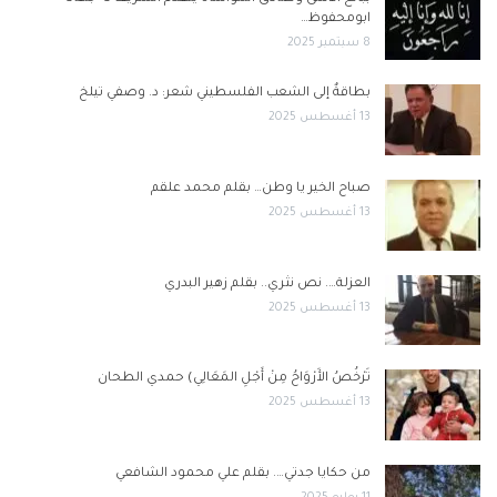
ابومحفوظ…
8 سبتمبر 2025
بطاقةٌ إلى الشعب الفلسطيني شعر: د. وصفي تيلخ
13 أغسطس 2025
صباح الخير يا وطن… بقلم محمد علقم
13 أغسطس 2025
العزلة…. نص نثري.. بقلم زهير البدري
13 أغسطس 2025
تَرْخُصُ الأَرْوَاحُ مِنْ أَجْلِ المَعَالِي) حمدي الطحان
13 أغسطس 2025
من حكايا جدتي…. بقلم علي محمود الشافعي