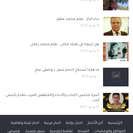
11 يوليو 2025
نداء الثأر… بقلم محمد علقم
11 يوليو 2025
هل لريفنا في قلبك مكان… بقلم محمد زغلال .
11 يوليو 2025
ما هكذا تُستباح الذمم شعر: د.وصفي تيلخ
7 يوليو 2025
أسرة مجلس الكتاب والأدباء والمثقفين العرب تتقدم بأسمى
آيات…
15 يونيو 2025
الرئيسية
آخر الأخبار
اخبار دولية
اخبار عربية
اخبار فنية وثقافية
الخواطر والومضات
الصحة
ثقافية إعلامية
شعر فصيح
قصص