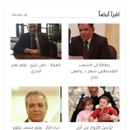
اقرأ أيضاً
قد يعجبك
بطاقةٌ إلى الشعب
العزلة…. نص نثري.. بقلم زهير
الفلسطيني شعر: د. وصفي
البدري
تيلخ
تَرْخُصُ الأَرْوَاحُ مِنْ أَجْلِ
نداء الثأر… بقلم محمد علقم