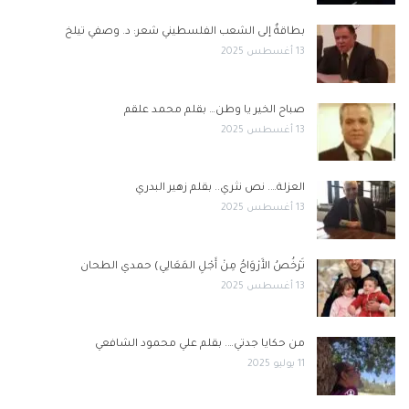
بطاقةٌ إلى الشعب الفلسطيني شعر: د. وصفي تيلخ
13 أغسطس 2025
صباح الخير يا وطن… بقلم محمد علقم
13 أغسطس 2025
العزلة…. نص نثري.. بقلم زهير البدري
13 أغسطس 2025
تَرْخُصُ الأَرْوَاحُ مِنْ أَجْلِ المَعَالِي) حمدي الطحان
13 أغسطس 2025
من حكايا جدتي…. بقلم علي محمود الشافعي
11 يوليو 2025