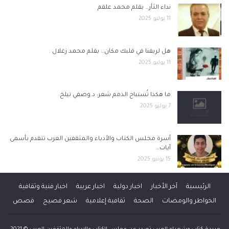
نداء الثأر… بقلم محمد علقم
11 يوليو 2025
هل لريفنا في قلبك مكان… بقلم محمد زغلال .
11 يوليو 2025
ما هكذا تُستباح الذمم شعر: د.وصفي تيلخ
7 يوليو 2025
أسرة مجلس الكتاب والأدباء والمثقفين العرب تتقدم بأسمى
آيات…
15 يونيو 2025
الرئيسية
آخر الأخبار
اخبار دولية
اخبار عربية
اخبار فنية وثقافية
الخواطر والومضات
الصحة
ثقافية إعلامية
شعر فصيح
قصص