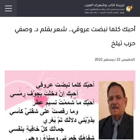
أحبك كلما نبضت عروقي.. شعر بقلم د. وصفي
حرب تيلخ
الخميس 22 ديسمبر 2022