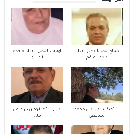
صباح الخير يا وطن… بقلم
اوبريت البخيل…. بقلم ماجدة
محمد علقم
الصباغ
دار الأحبة…شعر :علي محمود
عــزائي.. أيّها الوطن د.وصفي
الشافعي
تيلخ