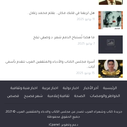
هل لريفنا في قلبك مكان… بقلم محمد زغلال .
11 يوليو 2025
ما هكذا تُستباح الذمم شعر: د.وصفي تيلخ
7 يوليو 2025
أسرة مجلس الكتاب والأدباء والمثقفين العرب تتقدم بأسمى
آيات…
15 يونيو 2025
الرئيسية
آخر الأخبار
اخبار دولية
اخبار عربية
اخبار فنية وثقافية
الخواطر والومضات
الصحة
ثقافية إعلامية
شعر فصيح
قصص
جريدة كتاب وشعراء العرب تصدر عن مجلس الكتاب والادباء والمثقفين العرب © 2021.
جميع الحقوق محفوظة
دعم وتطوير:
iCpanel