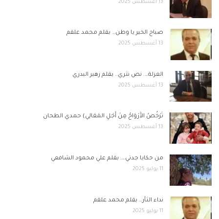
13 أغسطس 2025
صباح الخير يا وطن… بقلم محمد علقم
13 أغسطس 2025
العزلة…. نص نثري.. بقلم زهير البدري
13 أغسطس 2025
تَرْخُصُ الأَرْوَاحُ مِنْ أَجْلِ المَعَالِي) حمدي الطحان
13 أغسطس 2025
من حكايا جدتي…. بقلم علي محمود الشافعي
11 يوليو 2025
نداء الثأر… بقلم محمد علقم
11 يوليو 2025