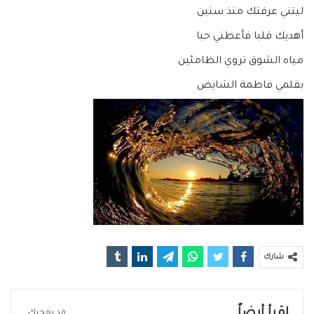
ليتني عرفتك منذ سنين
أهديك قلبا فأعطني حبا
مياه الشوق تروي الظامئين
بقلمي فاطمة الشايض
شارك
اقرأ أيضاً
قد يعجبك