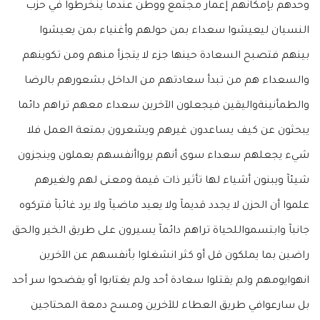
وحدهم بإمكانهم إعمار مجتمع ووطن عندما ينخرطوا في حزب
النسيان ليعيشوا سعداء بمن حولهم وأغنياء بمن يعيشوا
بينهم فتصبح السعادة حينها جزء لا يتجزأ منهم ومن تكوينهم
والسعداء هم من تبدأ سعادتهم من الداخل بشعورهم بالرضا
والطمأنينةواليقين فيجعلون الآخرين سعداء معهم تراهم دائما
يبحثون عن كيف يساعدون غيرهم ويشعرون بمتعة العمل فلا
شيء يجعلهم سعداء سوى أنهم يرواأنفسهم يعملون وينجزون
شيئآ ويبنون أشياء لها تأثير ذات قيمة ومعنى لهم ولغيرهم
علموا أن الحزن لا يجدد قديمآ ولا يعيد ماضيآ ولا يرد غائبآ فتركوه
جانبآ وابتسمواللحياة تراهم دائمآ يسيرون على طريق الخير والحق
راضين بما يملكون قل أو كثر انشغلوا بأنفسهم عن الآخرين
انهوايومهم ولم يقتلوا سعادة أحد ولم يغتابوا أو يفضحوا سر أحد
بل سارعوافي طريق العطاء للآخرين ومسح دمعة المحتاجين