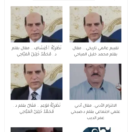
تقييم عالمي تاريخي…. مقال
نَظَرِيَّةُ ٱكْتِشَافِ…. مقال بقلم
بقلم محمد خليل المياحي
د . مُحَمَّدٌ خَلِيْلُ الْمَيَّاحِي
الالتزام الأدبي.. مقال أدبي
نَظَرِيَّةُ مَوْعِدِ .. مَقَالٌ بقلم د .
علمي اجتماعي بقلم د٠صبحي
مُحَمَّدٌ خَلِيْلُ الْمَيَّاحِي
عمر الديب