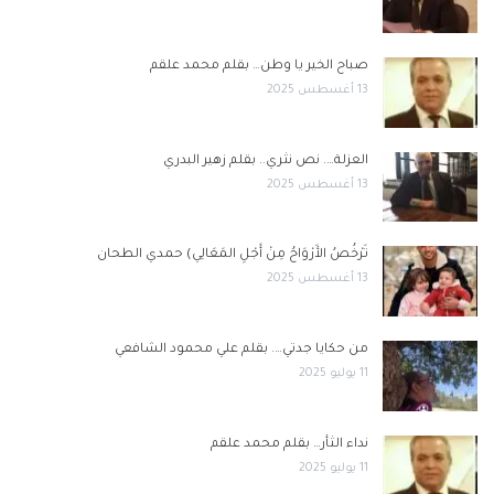
صباح الخير يا وطن… بقلم محمد علقم
13 أغسطس 2025
العزلة…. نص نثري.. بقلم زهير البدري
13 أغسطس 2025
تَرْخُصُ الأَرْوَاحُ مِنْ أَجْلِ المَعَالِي) حمدي الطحان
13 أغسطس 2025
من حكايا جدتي…. بقلم علي محمود الشافعي
11 يوليو 2025
نداء الثأر… بقلم محمد علقم
11 يوليو 2025