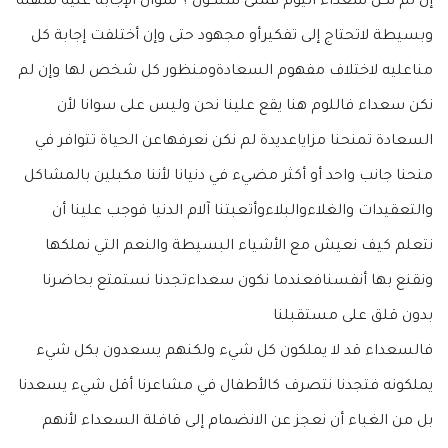
إن لم نكن سعداء اليوم فمتى سنكون ؟ سؤال الإجابة عليه سهلة
وبسيطة لاتحتاج إلى تفكيرأو مجهود حتى وإن أختلفت إجابة كل
مناعليه لاختلاف مفهوم السعادةومنظور كل شخص لها وإن لم
نكن سعداء فاللوم هنا يقع علينا نحن وليس على سوانا لأن
السعادة تمنحنا مزاياعديدة لم نكن نعرفهاعن الحياة تتوافر في
منحنا جانب واحد أو أكثر مضيء في دنيانا لأننا مكبلين بالمشاكل
والتعقيدات والغلاءوالبلاءوأتعبتنا آلام الدنيا فوجب علينا أن
نتعلم كيف نعيش مع الأشياء البسيطة والنعم التي نملكها
ونقنع بها أنفسنافعندما نكون سعداءتجدنا نستمتع بحاضرنا
بدون قلق على مستقبلنا
فالسعداء قد لا يملكون كل شيء ولكنهم يسعدون بكل شيء
يملكونه فتجدنا نتصرف كالأطفال في مشاعرنا أقل شيء يسعدنا
بل من الغباء أن نعجز عن الانضمام إلى قافلة السعداء لأنهم