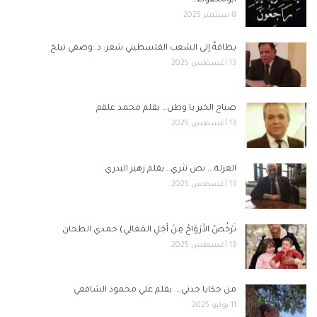
ابومحفوظ…
8 سبتمبر 2025
بطاقةٌ إلى الشعب الفلسطيني شعر: د. وصفي تيلخ
13 أغسطس 2025
صباح الخير يا وطن… بقلم محمد علقم
13 أغسطس 2025
العزلة…. نص نثري.. بقلم زهير البدري
13 أغسطس 2025
تَرْخُصُ الأَرْوَاحُ مِنْ أَجْلِ المَعَالِي) حمدي الطحان
13 أغسطس 2025
من حكايا جدتي…. بقلم علي محمود الشافعي
11 يوليو 2025