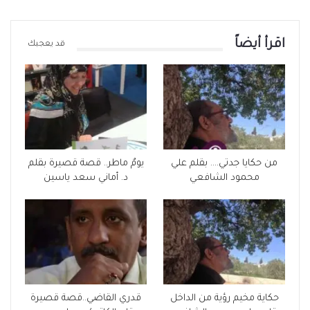
اقرأ أيضاً
قد يعجبك
من حكايا جدتي…. بقلم علي
يومٌ ماطر.. قصة قصيرة بقلم
محمود الشافعي
د. أماني سعد ياسين
حكاية مخيم رؤية من الداخل
قدري القاضي..قصة قصيرة