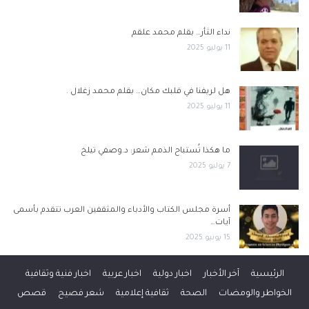
نداء الثأر… بقلم محمد علقم
11 يوليو 2025
هل لريفنا في قلبك مكان… بقلم محمد زغلال .
11 يوليو 2025
ما هكذا تُستباح الذمم شعر: د.وصفي تيلخ
7 يوليو 2025
أسرة مجلس الكتاب والأدباء والمثقفين العرب تتقدم بأسمى
آيات…
15 يونيو 2025
الرئيسية
آخر الأخبار
اخبار دولية
اخبار عربية
اخبار فنية وثقافية
الخواطر والومضات
الصحة
ثقافية إعلامية
شعر فصيح
قصص