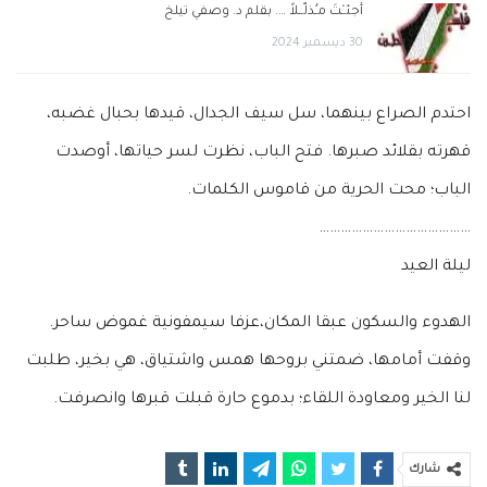
أجئــْتَ مـُذلّــلاً …. بقلم د. وصفي تيلخ
30 ديسمبر 2024
احتدم الصراع بينهما، سل سيف الجدال، قيدها بحبال غضبه،
قهرته بقلائد صبرها. فتح الباب، نظرت لسر حياتها، أوصدت
الباب؛ محت الحرية من قاموس الكلمات.
……………………………………
ليلة العيد
الهدوء والسكون عبقا المكان،عزفا سيمفونية غموض ساحر.
وقفت أمامها، ضمتني بروحها همس واشتياق، هي بخير، طلبت
لنا الخير ومعاودة اللقاء؛ بدموع حارة قبلت قبرها وانصرفت.
شارك