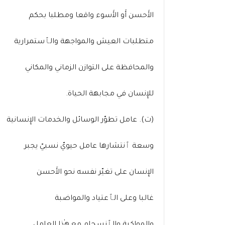
الأَحسن أَو الأَسوء واقعا ومطلبا بحكم
متطلبات العيش والمواجهة والٱستمرارية
والمحافظة على التوازن الزماني والمكاني
للإِنسان في مجابهة الحياة.
(ت). عامل تطوّر الوسائل والخدمات الإِنسانية
وسعة ٱنتشارها عامل حيويّ نسبيّ يجبر
الإِنسان على تغيّر نفسه نحو الأَحسن
غالبا وعلى الٱعتياد والمواضبة
والمواكبة والٱنسجام مع ه‍ٰذا العامل.