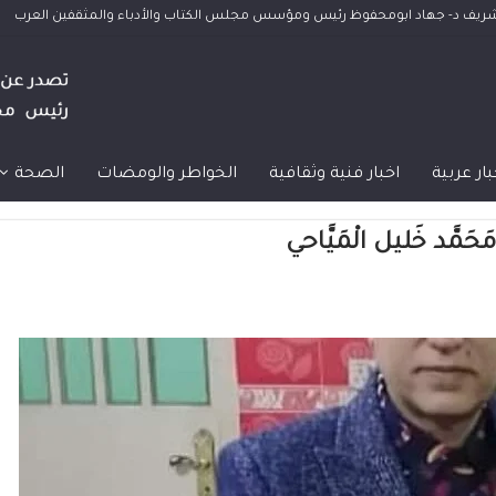
الشريف د- جهاد ابومحفوظ رئيس ومؤسس مجلس الكتاب والأدباء والمثقفين العرب
بار عربية
اخبار فنية وثقافية
الخواطر والومضات
الصحة