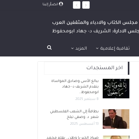
انضمَّ إلينا
ثقافية إعلامية
المزيد
اخر المستجدات
ببالغ الأسى وصادق المواساة
يتقدم الشريف د- جهاد
ابومحفوظ…
8 سبتمبر 2025
بطاقةٌ إلى الشعب الفلسطيني
شعر: د. وصفي تيلخ
13 أغسطس 2025
صباح الخير يا وطن… بقلم محمد