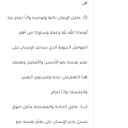
هي :
(أ). عامل الإِيمان بالله وتوحيده والٱلتزام بما
أَوصانا الله نيّة وعملا وسلوكا من أهم
العوامل الحيوية الذي يساعد الإِنسان على
تغير نفسه نحو الأَحسن والأَفضل ويعتمد
هٰذا التغيرعلى درجة ومستوى اليقين
والتمسك والٱلتزام.
(ب). عامل الحاجة والمصلحة عامل حيويّ
نسبيّ يجبر الإِنسان على تغيّر نفسه نحو