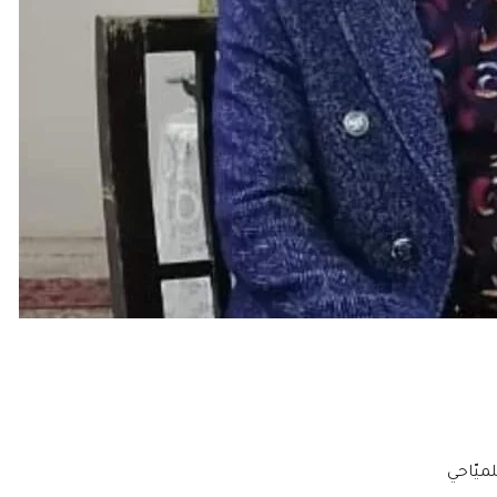
ميّاحي