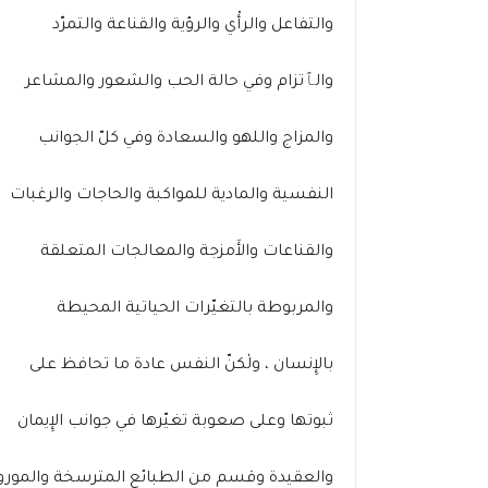
والتفاعل والرأْي والرؤية والقناعة والتمرّد
والٱتزام وفي حالة الحب والشعور والمشاعر
والمزاج واللهو والسعادة وفي كلّ الجوانب
النفسية والمادية للمواكبة والحاجات والرغبات
والقناعات والأَمزجة والمعالجات المتعلقة
والمربوطة بالتغيّرات الحياتية المحيطة
بالإِنسان ، ولٰكنّ النفس عادة ما تحافظ على
ثبوتها وعلى صعوبة تغيّرها في جوانب الإِيمان
والعقيدة وقسم من الطبائع المترسخة والمورو