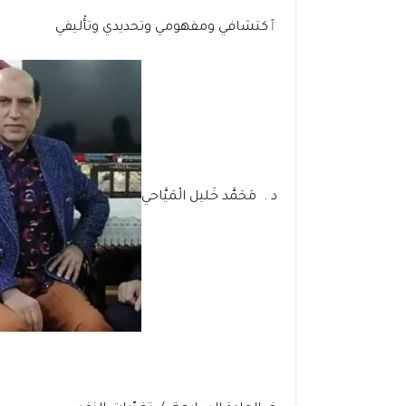
ٱكتشافي ومفهومي وتحديدي وتأْليفي
د . مَحَمَّد خَليل الْمَيَّاحي