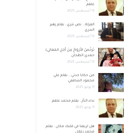
علقم
13 أغسطس 2025
العزلة…. نص نثري.. بقلم زهير
البدري
13 أغسطس 2025
تَرْخُصُ الأَرْوَاحُ مِنْ أَجْلِ المَعَالِي)
حمدي الطحان
13 أغسطس 2025
من حكايا جدتي…. بقلم علي
محمود الشافعي
11 يوليو 2025
نداء الثأر… بقلم محمد علقم
11 يوليو 2025
هل لريفنا في قلبك مكان… بقلم
محمد زغلال .