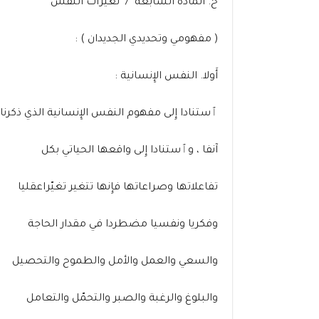
خ. المادة السابعة / تغيّرات النفس
( مفهومي وتحديدي الجديدان ) :
أَولا. النفس الإِنسانية :
ٱستنادا إِلى مفهوم النفس الإِنسانية الذي ذكرنا
آنفا ، وٱستنادا إِلى واقعها الحياتي بكل
تفاعلاتها وصراعاتها فإِنها تتغير تغيّراعقليا
وفكريا ونفسيا مضطردا في مقدار الحاجة
والسعي والعمل والأمل والطموح والتحصيل
والبلوغ والرغبة والصبر والتحمّل والتعامل