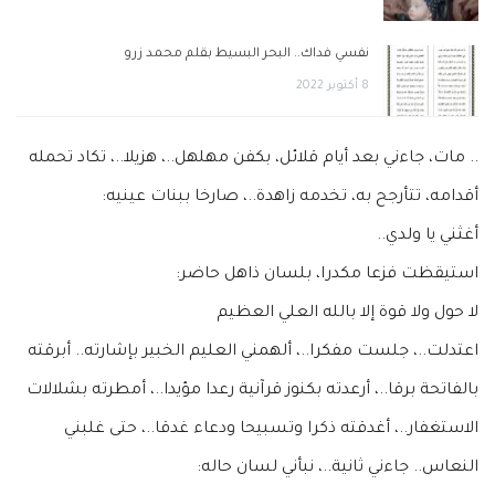
نفسي فداك.. البحر البسيط بقلم محمد زرو
8 أكتوبر 2022
.. مات، جاءني بعد أيام قلائل، بكفن مهلهل..، هزيلا..، تكاد تحمله
أقدامه، تتأرجح به، تخدمه زاهدة..، صارخا ببنات عينيه:
أغثني يا ولدي..
استيقظت فزعا مكدرا، بلسان ذاهل حاضر:
لا حول ولا قوة إلا بالله العلي العظيم
اعتدلت..، جلست مفكرا..، ألهمني العليم الخبير بإشارته.. أبرقته
بالفاتحة برقا..، أرعدته بكنوز قرآنية رعدا مؤيدا..، أمطرته بشلالات
الاستغفار..، أغدقته ذكرا وتسبيحا ودعاء غدقا..، حتى غلبني
النعاس.. جاءني ثانية..، نبأني لسان حاله: