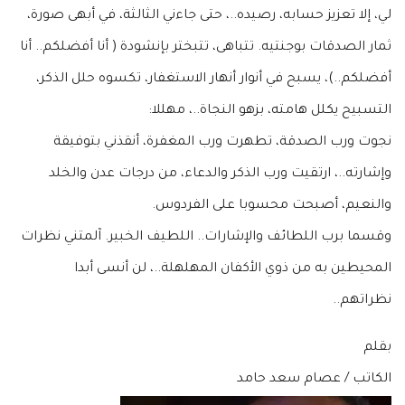
لي، إلا تعزيز حسابه، رصيده..، حتى جاءني الثالثة، في أبهى صورة،
ثمار الصدقات بوجنتيه. تتباهى، تتبختر بإنشودة ( أنا أفضلكم.. أنا
أفضلكم..)، يسبح في أنوار أنهار الاستغفار، تكسوه حلل الذكر،
التسبيح يكلل هامته، بزهو النجاة..، مهللا:
نجوت ورب الصدقة، تطهرت ورب المغفرة، أنقذني بتوفيقة
وإشارته..، ارتقيت ورب الذكر والدعاء، من درجات عدن والخلد
والنعيم، أصبحت محسوبا على الفردوس.
وقسما برب اللطائف والإشارات.. اللطيف الخبير. آلمتني نظرات
المحيطين به من ذوي الأكفان المهلهلة..، لن أنسى أبدا
نظراتهم..
بقلم
الكاتب / عصام سعد حامد