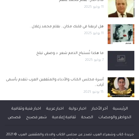
نداء الثأر… بقلم محمد علقم
11 يوليو 2025
هل لريفنا في قلبك مكان… بقلم محمد زغلال .
11 يوليو 2025
ما هكذا تُستباح الذمم شعر: د.وصفي تيلخ
7 يوليو 2025
أسرة مجلس الكتاب والأدباء والمثقفين العرب تتقدم بأسمى
آيات…
15 يونيو 2025
الرئيسية
آخر الأخبار
اخبار دولية
اخبار عربية
اخبار فنية وثقافية
الخواطر والومضات
الصحة
ثقافية إعلامية
شعر فصيح
قصص
جريدة كتاب وشعراء العرب تصدر عن مجلس الكتاب والادباء والمثقفين العرب © 2021.