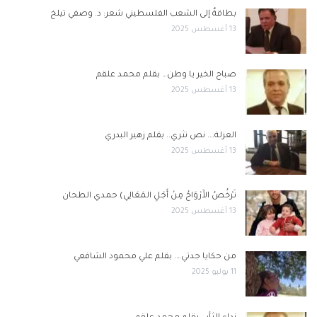
بطاقةٌ إلى الشعب الفلسطيني شعر: د. وصفي تيلخ
13 أغسطس 2025
صباح الخير يا وطن… بقلم محمد علقم
13 أغسطس 2025
العزلة…. نص نثري.. بقلم زهير البدري
13 أغسطس 2025
تَرْخُصُ الأَرْوَاحُ مِنْ أَجْلِ المَعَالِي) حمدي الطحان
13 أغسطس 2025
من حكايا جدتي…. بقلم علي محمود الشافعي
11 يوليو 2025