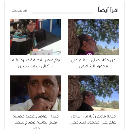
اقرأ أيضاً
قد يعجبك
من حكايا جدتي…. بقلم علي
يومٌ ماطر.. قصة قصيرة بقلم
محمود الشافعي
د. أماني سعد ياسين
حكاية مخيم رؤية من الداخل
قدري القاضي..قصة قصيرة
بقلم :علي محمود الشافعي
بقلم الكاتب/ عصام سعد
حامد