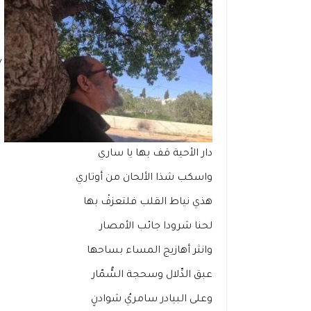
/
دار الأحية قف بها يا ساري
واسكب شذا الألحان من أوتاري
هذي نياط القلب فلتعزفْ بها
لحنا شرودا جائب الأمصار
وانثر أهازيج المساء بساحها
عبق الدِّلال وسحجة السُّمّار
وعلى البيادر سامريُ شوادنٍ