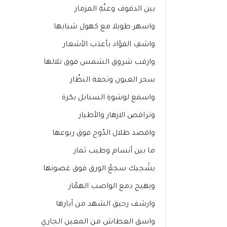
بين الدفوف وعنّةِ المزمار
واسهر طويلا مع كهول شبابها
واشفِ الفؤاد بأعذب الأشعار
وارقب شروق الشمس فوق تلالها
سحر العيون وتحفة النظّار
واسمع لوشوةِ السنابل بكرة
وتراقص الازهار والأطيار
واقصد ظلال الدّوح فوق ربوعها
ما بين أنسام وطيب ثمار
يشْجيك سجعُ الورق فوق غصونها
ويهيج دمع الواصب الهمّار
وارشف رحيق الشهد من آبارها
واسق العطاش من المعين الجاري