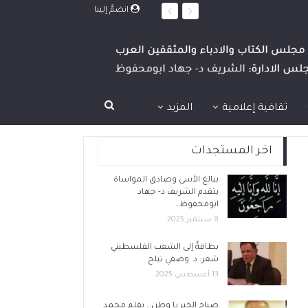
انضمَّ إلينا
ثقافية إعلامية
المزيد
اخر المستجدات
ببالغ الأسى وصادق المواساة
يتقدم الشريف د- جهاد
ابومحفوظ…
8 سبتمبر 2025
بطاقةٌ إلى الشعب الفلسطيني
شعر: د. وصفي تيلخ
13 أغسطس 2025
صباح الخير يا وطن… بقلم محمد