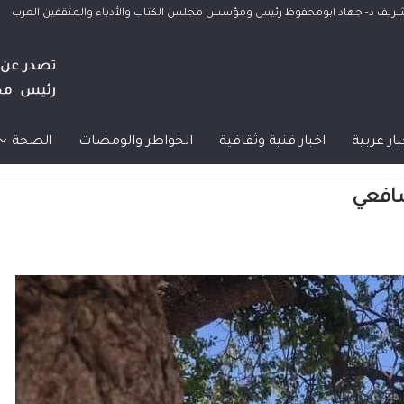
الشريف د- جهاد ابومحفوظ رئيس ومؤسس مجلس الكتاب والأدباء والمثقفين العرب
بار عربية
اخبار فنية وثقافية
الخواطر والومضات
الصحة
شافعي