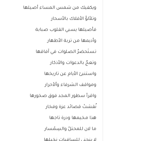
ويكفيك من شمس المساء أصيلها
وتلألؤَ الأفلاك بالأسحار
فأصيلها يسبي القلوب صبابة
وأديمها من تربة الأطهار
تستَحضرُ الصلوات في آفاقها
وتعجّ بالدعوات والأذكار
واستنبئ الأيام عن تاريخها
ومواقف الشرفاء وألأحرار
واقرأ سطور المجد فوق صخورها
نُقشتْ قصائد عزة وفخار
هذا مخيمها ودرة تاجها
ما لان للمحتلّ والسِمْسار
لا ينحني للسافيات نخيلها