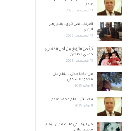
علقم
13 أغسطس 2025
العزلة…. نص نثري.. بقلم زهير
البدري
13 أغسطس 2025
تَرْخُصُ الأَرْوَاحُ مِنْ أَجْلِ المَعَالِي)
حمدي الطحان
13 أغسطس 2025
من حكايا جدتي…. بقلم علي
محمود الشافعي
11 يوليو 2025
نداء الثأر… بقلم محمد علقم
11 يوليو 2025
هل لريفنا في قلبك مكان… بقلم
محمد زغلال .