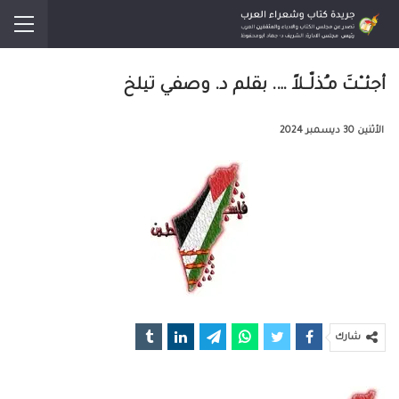
أجئــْتَ مـُذلّــلاً …. بقلم د. وصفي تيلخ
الأثنين 30 ديسمبر 2024
شارك