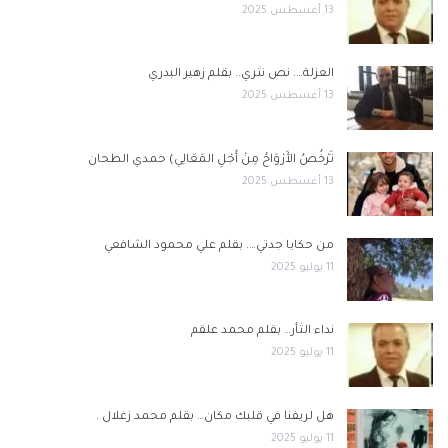
13 أغسطس 2025
العزلة…. نص نثري.. بقلم زهير البدري
13 أغسطس 2025
تَرْخُصُ الأَرْوَاحُ مِنْ أَجْلِ المَعَالِي) حمدي الطحان
13 أغسطس 2025
من حكايا جدتي…. بقلم علي محمود الشافعي
11 يوليو 2025
نداء الثأر… بقلم محمد علقم
11 يوليو 2025
هل لريفنا في قلبك مكان… بقلم محمد زغلال .
11 يوليو 2025