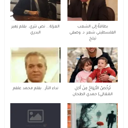
بطاقةٌ إلى الشعب
العزلة…. نص نثري.. بقلم زهير
الفلسطيني شعر: د. وصفي
البدري
تيلخ
تَرْخُصُ الأَرْوَاحُ مِنْ أَجْلِ
نداء الثأر… بقلم محمد علقم
المَعَالِي) حمدي الطحان