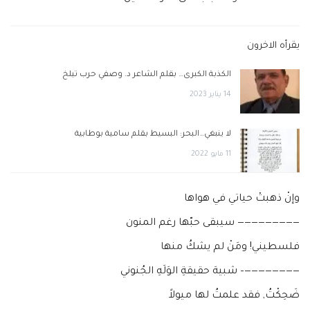
يقرأه الاخرون
الكذبة الكبرى… بقلم الشاعر د. وصفي حرب تيلخ
14 يناير 2023
لا ينبغي…البحر: البسيط بقلم سامية بوطابية
11 مايو 2022
وإنْ ذهبتْ حياتي في هواها
————————— سيبقى حبّها رغم المنون
فلسطيني! ومَنْ لم يشكُ منها
————————– شبيهَ حقيقةِ الوَلَهِ الجُنوني
ضَحِكْتُ, فقد علمتُ لها ميولاً