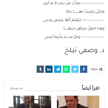
—————————- تعذّبُ مَنْ تشـــاءُ بلا أنِين
ولكنّي رَضِيتُ لهـــــــــــا دلالاً
—————————- لِتَعْلمَ أنّها عِشْقي وديني
وهذا الكونُ مرتَهَن لديهــــــــا
—————————– وكلّ صــــــار متَّبِعاً لِدِيني
د. وصفي تيلخ
شارك
اقرأ أيضاً
قد يعجبك