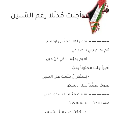
أجئتَ مُذلّلا رغم السّنين
————————- تقول لها: معذّبتي ارحميني
ألم تعلم بإنّي يا صديقي
————————- أهيم بحبّهـــــــا في كلّ حين
أخيراً جئتَ معترفاً بحبٍّ
————————- يُسطَّر إنْ كتَمتَ على الجبين
غدَوْتَ معذَّباً مثلي ويشكو
————————- يقينك مثلمـــــا يشكو يقيني
فهذا الحبّ لا يشفيه طبّ
————————– ولا حُجُبٌ على مـــرِّ السّنين