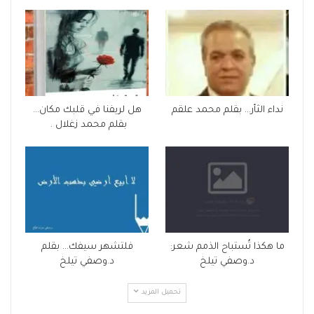
نداء الثأر… بقلم محمد علقم
هل لريفنا في قلبك مكان…
بقلم محمد زغلال .
ما هكذا تُستباح الذمم شعر:
فلتشهر سيفك… بقلم
د.وصفي تيلخ
د.وصفي تيلخ
تحميل المزيد