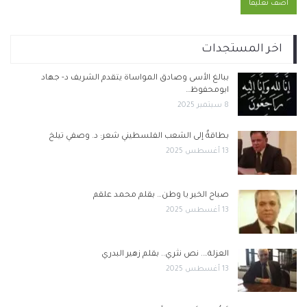
اخر المستجدات
ببالغ الأسى وصادق المواساة يتقدم الشريف د- جهاد
ابومحفوظ…
8 سبتمبر 2025
بطاقةٌ إلى الشعب الفلسطيني شعر: د. وصفي تيلخ
13 أغسطس 2025
صباح الخير يا وطن… بقلم محمد علقم
13 أغسطس 2025
العزلة…. نص نثري.. بقلم زهير البدري
13 أغسطس 2025