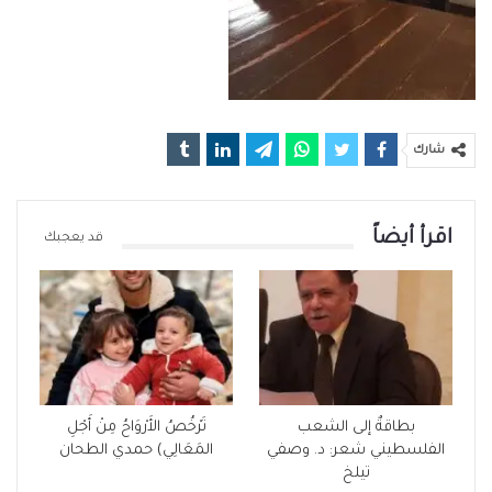
شارك
اقرأ أيضاً
قد يعجبك
بطاقةٌ إلى الشعب
تَرْخُصُ الأَرْوَاحُ مِنْ أَجْلِ
الفلسطيني شعر: د. وصفي
المَعَالِي) حمدي الطحان
تيلخ