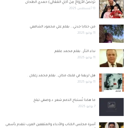
تَرْخُصُ الأَرْوَاحُ مِنْ أَجْلِ المَعَالِي) حمدي الطحان
13 أغسطس 2025
من حكايا جدتي…. بقلم علي محمود الشافعي
11 يوليو 2025
نداء الثأر… بقلم محمد علقم
11 يوليو 2025
هل لريفنا في قلبك مكان… بقلم محمد زغلال .
11 يوليو 2025
ما هكذا تُستباح الذمم شعر: د.وصفي تيلخ
7 يوليو 2025
أسرة مجلس الكتاب والأدباء والمثقفين العرب تتقدم بأسمى