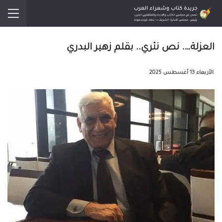
العزلة…. نص نثري.. بقلم زهير البدري
الأربعاء 13 أغسطس 2025