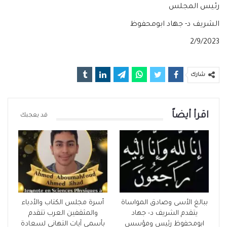
رئيس المجلس
الشريف د- جهاد ابومحفوظ
2/9/2023
شارك
اقرأ أيضاً
قد يعجبك
ببالغ الأسى وصادق المواساة
أسرة مجلس الكتاب والأدباء
يتقدم الشريف د- جهاد
والمثقفين العرب تتقدم
ابومحفوظ رئيس ومؤسس
بأسمى آيات التهاني لسعادة