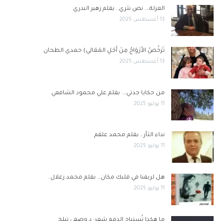
العزلة…. نص نثري.. بقلم زهير البدري
13 أغسطس 2025
تَرْخُصُ الأَرْوَاحُ مِنْ أَجْلِ المَعَالِي) حمدي الطحان
13 أغسطس 2025
من حكايا جدتي…. بقلم علي محمود الشافعي
11 يوليو 2025
نداء الثأر… بقلم محمد علقم
11 يوليو 2025
هل لريفنا في قلبك مكان… بقلم محمد زغلال .
11 يوليو 2025
ما هكذا تُستباح الذمم شعر: د.وصفي تيلخ